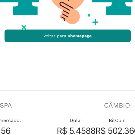
Voltar para a
homepage
ESPA
CÂMBIO
mercado:
Dolar
BitCoin
356
R$ 5.4588
R$ 502.36