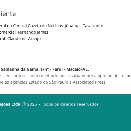
iente
ral da Central Gazeta de Notícias: Jônathas Cavalcante
Comercial: Fernando James
ral: Claudemir Araújo
Saldanha da Gama, s/nº - Farol - Maceió/AL.
s seus autores, não refletindo necessariamente a opinião deste jor
 pelas agências Estado de São Paulo e Associated Press.
agoas Ltda
Ⓒ 2025 - Todos os direitos reservados