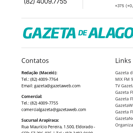
(82) 4009.7755
+375 (+0
Contatos
Links
Redação (Maceió):
Gazeta d
Tel.: (82) 4009-7764
MIX FM 9
Email:
gazeta@gazetaweb.com
TV Gazet
Gazeta F
Comercial:
Gazeta F
Tel.: (82) 4009-7755
GazetaW
comercialgazeta@gazetaweb.com
Gazeta F
GazetaN
Sucursal Arapiraca:
Organiza
Rua Maurício Pereira, 1.500, Eldorado -