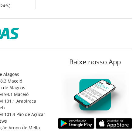
,24%)
Baixe nosso App
e Alagoas
8.3 Maceió
a de Alagoas
M 94.1 Maceió
M 101.1 Arapiraca
eb
M 101.3 Pão de Açúcar
ews
ção Arnon de Mello