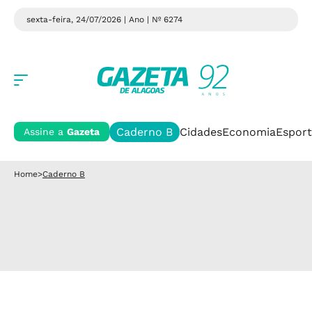
sexta-feira, 24/07/2026 | Ano
| Nº 6274
Caderno B
Cidades
Economia
Esport
Assine a
Gazeta
Home
>
Caderno B
Caderno B