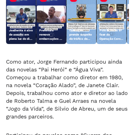
Joalheiria é alvo
Prefeitura
Operação
Polícia inicia 6ª
Açã
de assalto em
remove
prende suspeito
fase da
rem
plena luz do dia
embarcações e
de tráfico de
Operação Cerco
emb
em Teotônio
objetos
drogas em
Fechado
obj
Vilela
abandonados na
Arapiraca
aba
orla da Pajuçara
orl
Como ator, Jorge Fernando participou ainda
das novelas “Pai Herói” e “Água Viva”.
Começou a trabalhar como diretor em 1980,
na novela “Coração Alado”, de Janete Clair.
Depois, trabalhou como ator e diretor ao lado
de Roberto Talma e Guel Arraes na novela
“Jogo da Vida”, de Silvio de Abreu, um de seus
grandes parceiros.