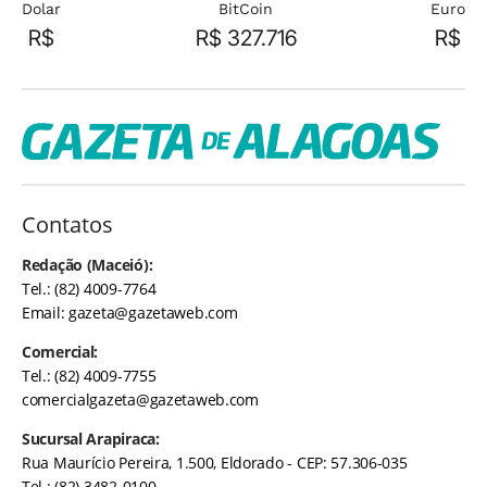
Dolar
BitCoin
Euro
R$
R$ 327.716
R$
Contatos
Redação (Maceió):
Tel.: (82) 4009-7764
Email:
gazeta@gazetaweb.com
Comercial:
Tel.: (82) 4009-7755
comercialgazeta@gazetaweb.com
Sucursal Arapiraca:
Rua Maurício Pereira, 1.500, Eldorado - CEP: 57.306-035
Tel.: (82) 3482-0100