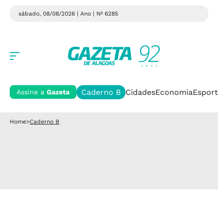
sábado, 08/08/2026 | Ano
| Nº 6285
Caderno B
Cidades
Economia
Esport
Assine a
Gazeta
Home
>
Caderno B
Formula 1