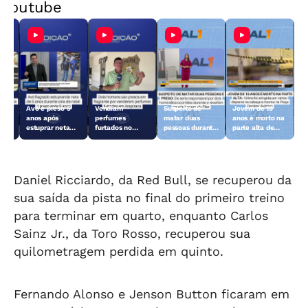
Youtube
Avô é preso 5
Vendiam
Suspeito de
Jovem de 19
anos após
perfumes
matar duas
anos é morto na
do
estuprar neta
furtados no
pessoas durante
parte alta de
ão
durante ceia de
Centro de
o réveillon no
Maceió
Natal
Arapiraca e
Pilar é preso
acabaram
presos
Daniel Ricciardo, da Red Bull, se recuperou da
sua saída da pista no final do primeiro treino
para terminar em quarto, enquanto Carlos
Sainz Jr., da Toro Rosso, recuperou sua
quilometragem perdida em quinto.
Fernando Alonso e Jenson Button ficaram em