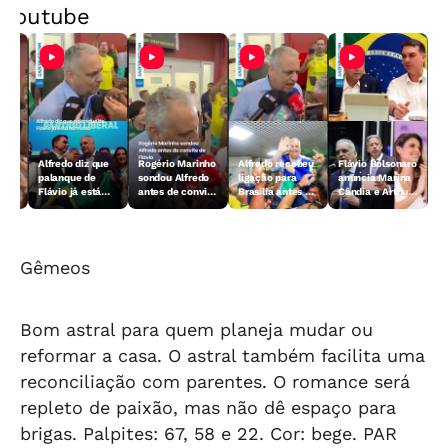
Youtube
ar
Alfredo diz que
Rogério Marinho
Alfredo recebeu
Flávio Bolsonaro
ão
palanque de
sondou Alfredo
ligação para
anuncia Marina
 em
Flávio já está
antes de convite
Brasília antes da
Cândia e Arthur
formado
de Flávio
convenção
Lira ao Senado
em Alagoas
Gêmeos
Bom astral para quem planeja mudar ou
reformar a casa. O astral também facilita uma
reconciliação com parentes. O romance será
repleto de paixão, mas não dê espaço para
brigas. Palpites: 67, 58 e 22. Cor: bege.
PAR