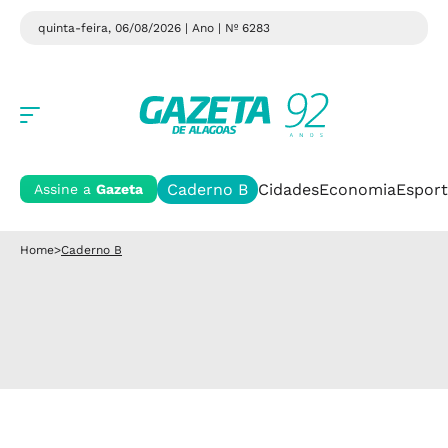
quinta-feira, 06/08/2026 | Ano
| Nº 6283
Caderno B
Cidades
Economia
Esport
Assine a
Gazeta
Home
>
Caderno B
Caderno B