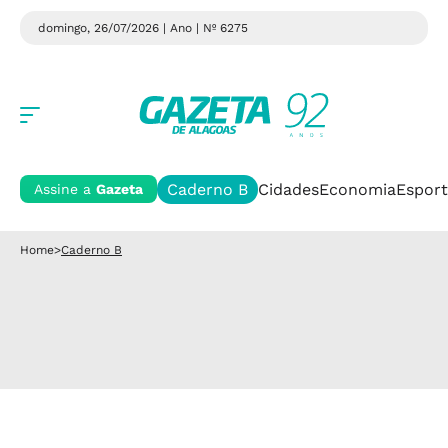
domingo, 26/07/2026 | Ano
| Nº 6275
Caderno B
Cidades
Economia
Esport
Assine a
Gazeta
Home
>
Caderno B
Caderno B