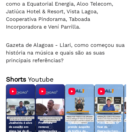
como a Equatorial Energia, Aloo Telecom,
Jatiúca Hotel & Resort, Vista Lagoa,
Cooperativa Pindorama, Taboada
Incorporadora e Vení Parrilla.
Gazeta de Alagoas - Llari, como começou sua
história na música e quais são as suas
principais referências?
Shorts
Youtube
Joalheiria é alvo
Prefeitura
Operação
Polícia inicia 6ª
Açã
de assalto em
remove
prende suspeito
fase da
rem
plena luz do dia
embarcações e
de tráfico de
Operação Cerco
emb