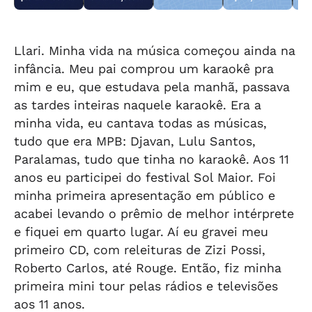
em Teotônio
objetos
drogas em
Fechado
obj
Vilela
abandonados na
Arapiraca
aba
orla da Pajuçara
orl
Llari.
Minha vida na música começou ainda na
infância. Meu pai comprou um karaokê pra
mim e eu, que estudava pela manhã, passava
as tardes inteiras naquele karaokê. Era a
minha vida, eu cantava todas as músicas,
tudo que era MPB: Djavan, Lulu Santos,
Paralamas, tudo que tinha no karaokê. Aos 11
anos eu participei do festival Sol Maior. Foi
minha primeira apresentação em público e
acabei levando o prêmio de melhor intérprete
e fiquei em quarto lugar. Aí eu gravei meu
primeiro CD, com releituras de Zizi Possi,
Roberto Carlos, até Rouge. Então, fiz minha
primeira mini tour pelas rádios e televisões
aos 11 anos.