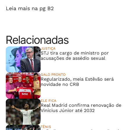
Leia mais na pg B2
Relacionadas
JUSTIÇA
STJ tira cargo de ministro por
acusações de assédio sexual
GALO PRONTO
Regularizado, meia Estêvão será
novidade no CRB
ELE FICA
Real Madrid confirma renovação de
Vinícius Júnior até 2032
TÊNIS