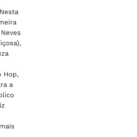
 Nesta
meira
a Neves
içosa),
uza
p Hop,
ra a
blico
iz
emais