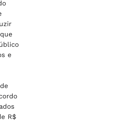
do
e
uzir
 que
úblico
os e
 de
acordo
nados
de R$