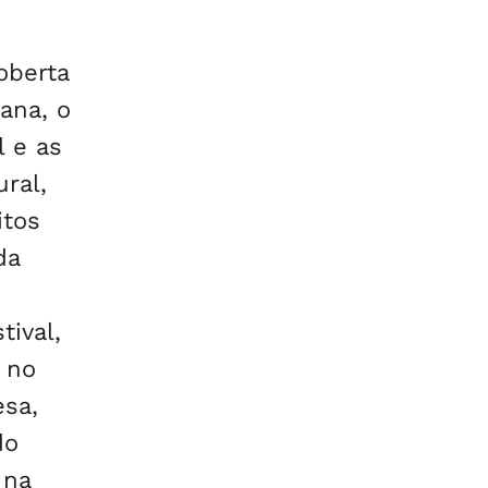
oberta
ana, o
l e as
ral,
itos
da
tival,
 no
sa,
do
 na