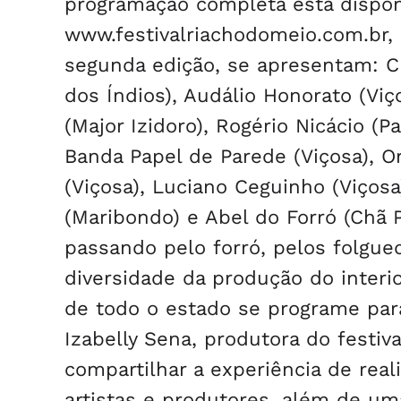
programação completa está disponív
www.festivalriachodomeio.com.br, 
segunda edição, se apresentam: Cri
dos Índios), Audálio Honorato (Viç
(Major Izidoro), Rogério Nicácio (P
Banda Papel de Parede (Viçosa), O
(Viçosa), Luciano Ceguinho (Viçosa
(Maribondo) e Abel do Forró (Chã 
passando pelo forró, pelos folgue
diversidade da produção do interi
de todo o estado se programe para s
Izabelly Sena, produtora do festi
compartilhar a experiência de real
artistas e produtores, além de u