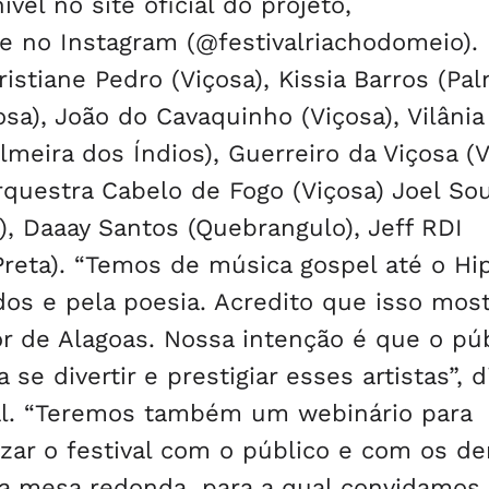
el no site oficial do projeto,
e no Instagram (@festivalriachodomeio).
stiane Pedro (Viçosa), Kissia Barros (Pal
osa), João do Cavaquinho (Viçosa), Vilâni
almeira dos Índios), Guerreiro da Viçosa (V
rquestra Cabelo de Fogo (Viçosa) Joel So
), Daaay Santos (Quebrangulo), Jeff RDI
Preta). “Temos de música gospel até o Hi
dos e pela poesia. Acredito que isso most
or de Alagoas. Nossa intenção é que o pú
e divertir e prestigiar esses artistas”, d
val. “Teremos também um webinário para
izar o festival com o público e com os d
ma mesa redonda, para a qual convidamos