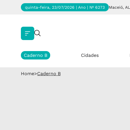
quinta-feira, 23/07/2026 | Ano
| Nº 6273
Maceió, AL
Caderno B
Cidades
Home
>
Caderno B