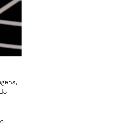
agens,
 do
ro