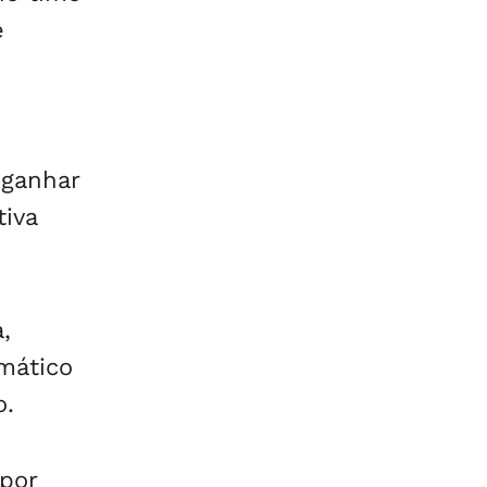
e
 ganhar
tiva
,
mático
o.
 por