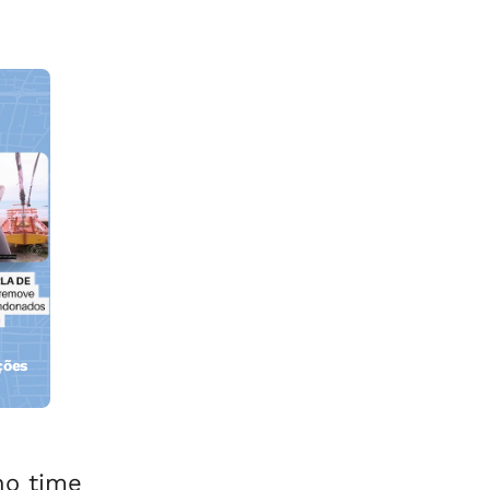
ções
orla
no time