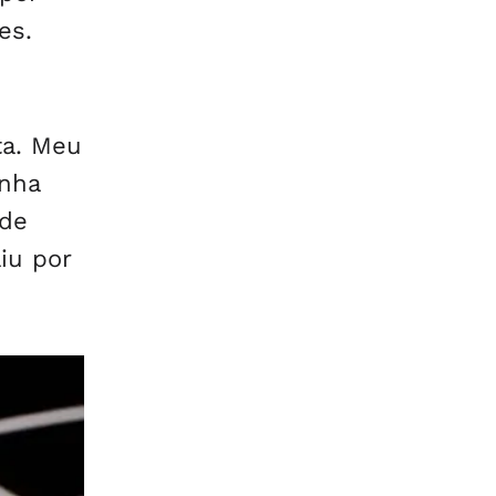
es.
ta. Meu
inha
 de
iu por