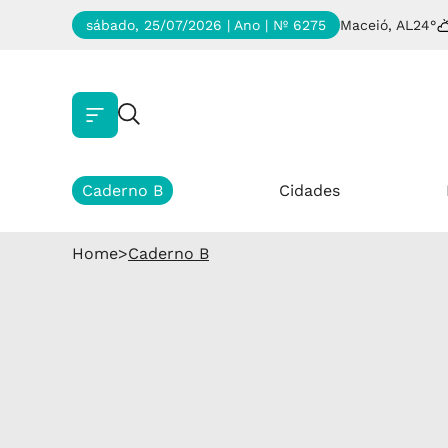
sábado, 25/07/2026 | Ano
| Nº 6275
Maceió, AL
24°
Caderno B
Cidades
Home
>
Caderno B