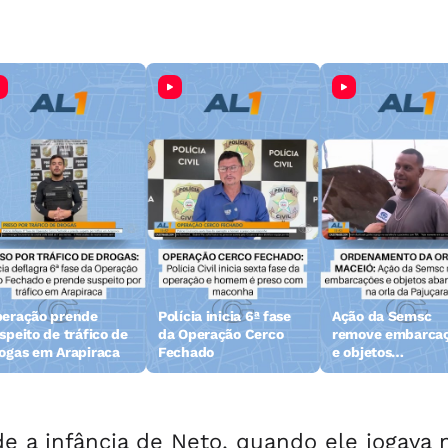
eração prende
Polícia inicia 6ª fase
Ação da Semsc
speito de tráfico de
da Operação Cerco
remove embarca
ogas em Arapiraca
Fechado
e objetos
abandonados na 
da Pajuçara
de a infância de Neto, quando ele jogava 