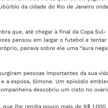
ubúrbio da cidade do Rio de Janeiro ond
ra que, até chegar à final da Copa Sul-
ezes pensou em largar o futebol e tentar
róprio, pairava sobre ele uma “aura nega
surgiram pessoas importantes da sua vida
a, e a esposa, Simone. Um episódio emble
companheira descobriu um cisto no ovári
a, que lhe rendia pouco mais de R$ 1.000