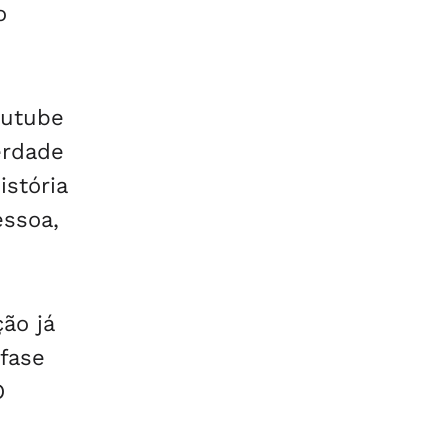
o
outube
erdade
istória
essoa,
ão já
fase
O