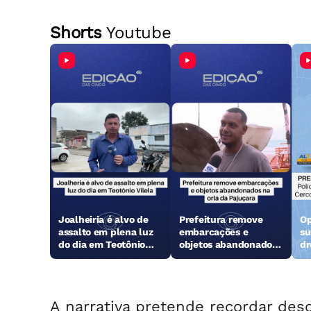
Shorts
Youtube
Joalheiria é alvo de
Prefeitura remove
Op
assalto em plena luz
embarcações e
su
do dia em Teotônio
objetos abandonados
dr
Vilela
na orla da Pajuçara
A narrativa pretende recordar des