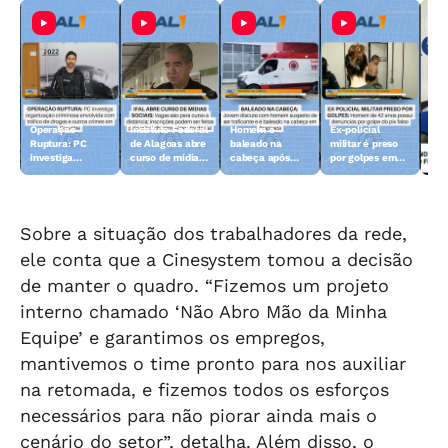
Operação
Instituto Federal
Homem é
Ex-policial
Dav
Ruptura: PC
de Alagoas abre
baleado na
militar é preso
con
investiga
curso de mídias
cabeça após
por golpes em
con
organização
sociais
discussão em
Maceió
vic
criminosa em
Arapiraca
reje
Coruripe
can
Sen
Sobre a situação dos trabalhadores da rede,
ele conta que a Cinesystem tomou a decisão
de manter o quadro. “Fizemos um projeto
interno chamado ‘Não Abro Mão da Minha
Equipe’ e garantimos os empregos,
mantivemos o time pronto para nos auxiliar
na retomada, e fizemos todos os esforços
necessários para não piorar ainda mais o
cenário do setor”, detalha. Além disso, o