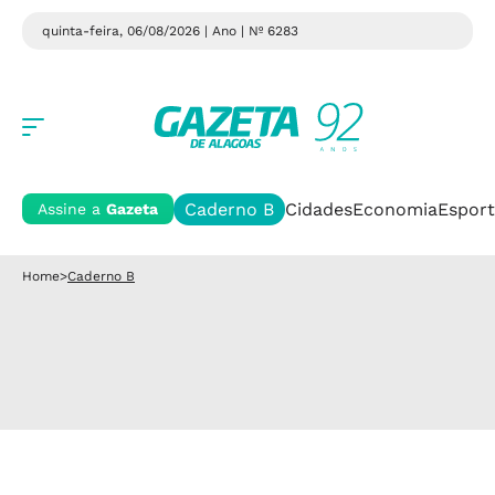
quinta-feira, 06/08/2026 | Ano
| Nº 6283
Caderno B
Cidades
Economia
Esport
Assine a
Gazeta
Home
>
Caderno B
Caderno B