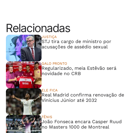
Relacionadas
JUSTIÇA
STJ tira cargo de ministro por
acusações de assédio sexual
GALO PRONTO
Regularizado, meia Estêvão será
novidade no CRB
ELE FICA
Real Madrid confirma renovação de
Vinícius Júnior até 2032
TÊNIS
João Fonseca encara Casper Ruud
no Masters 1000 de Montreal