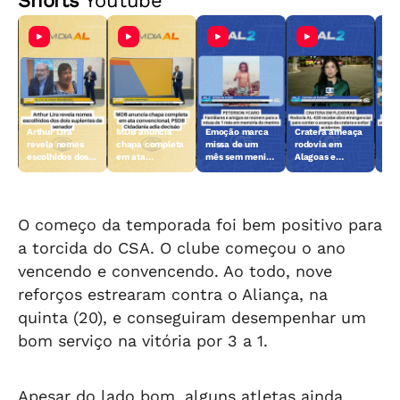
Shorts
Youtube
Arthur Lira
MDB anuncia
Emoção marca
Cratera ameaça
Ope
revela nomes
chapa completa
missa de um
rodovia em
apr
escolhidos dos
em ata
mês sem menino
Alagoas e
câm
dois suplentes
convencional;
morto pelo tio-
mobiliza obra
cla
de senador
PSDB Cidadania
avô
emergencial
ins
adia decisão
pos
O começo da temporada foi bem positivo para
a torcida do CSA. O clube começou o ano
vencendo e convencendo. Ao todo, nove
reforços estrearam contra o Aliança, na
quinta (20), e conseguiram desempenhar um
bom serviço na vitória por 3 a 1.
Apesar do lado bom, alguns atletas ainda