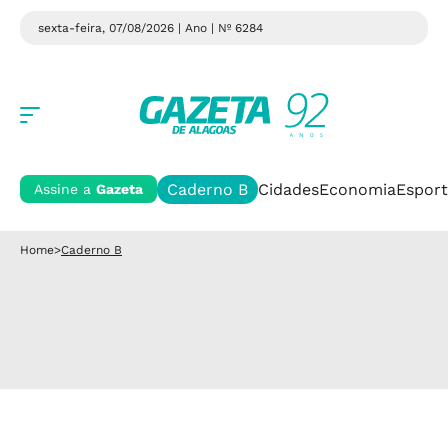
sexta-feira, 07/08/2026 | Ano
| Nº 6284
Caderno B
Cidades
Economia
Esport
Assine a
Gazeta
Home
>
Caderno B
Caderno B