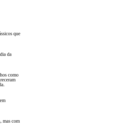
ássicos que
ídia da
inhos como
areceram
la.
sem
is, mas com