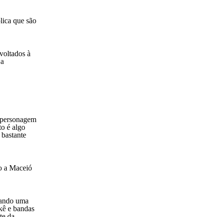
lica que são
voltados à
 a
m personagem
to é algo
 bastante
ão a Maceió
rnando uma
kê e bandas
te da