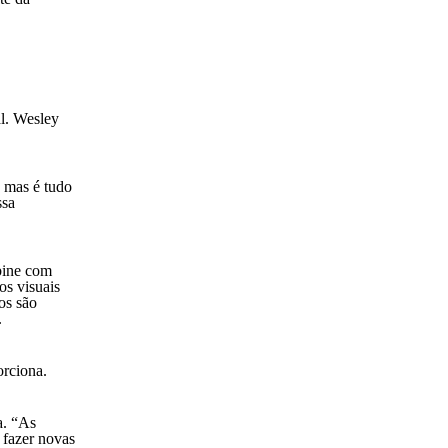
al. Wesley
, mas é tudo
ssa
mbine com
os visuais
os são
.
orciona.
a. “As
 fazer novas