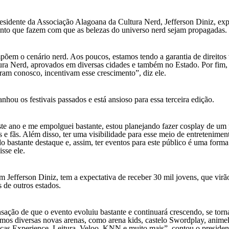
esidente da Associação Alagoana da Cultura Nerd, Jefferson Diniz, exp
ento que fazem com que as belezas do universo nerd sejam propagadas.
em o cenário nerd. Aos poucos, estamos tendo a garantia de direitos 
tura Nerd, aprovados em diversas cidades e também no Estado. Por fim,
ram conosco, incentivam esse crescimento”, diz ele.
u os festivais passados e está ansioso para essa terceira edição.
ste ano e me empolguei bastante, estou planejando fazer cosplay de u
s e fãs. Além disso, ter uma visibilidade para esse meio de entretenimen
 bastante destaque e, assim, ter eventos para este público é uma forma
isse ele.
m Jefferson Diniz, tem a expectativa de receber 30 mil jovens, que vir
 de outros estados.
nsação de que o evento evoluiu bastante e continuará crescendo, se to
mos diversas novas arenas, como arena kids, castelo Swordplay, anime
icas Experience, Leitura, Veloo, KNN e muito mais”, contou o presiden