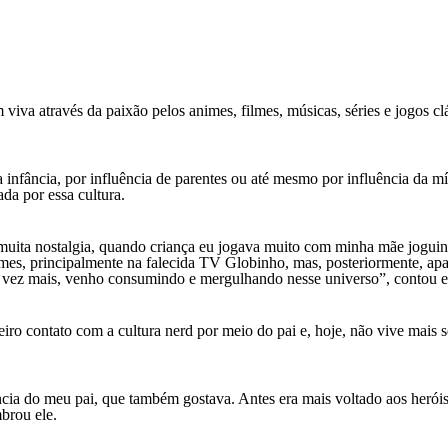
viva através da paixão pelos animes, filmes, músicas, séries e jogos cl
a infância, por influência de parentes ou até mesmo por influência da m
da por essa cultura.
z muita nostalgia, quando criança eu jogava muito com minha mãe jogu
imes, principalmente na falecida TV Globinho, mas, posteriormente, ap
da vez mais, venho consumindo e mergulhando nesse universo”, contou e
ro contato com a cultura nerd por meio do pai e, hoje, não vive mais 
ência do meu pai, que também gostava. Antes era mais voltado aos heró
brou ele.