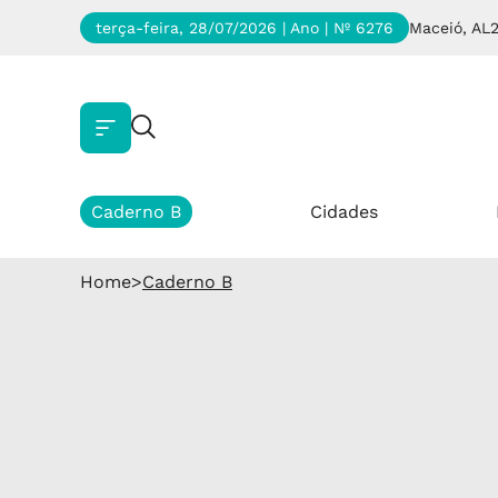
terça-feira, 28/07/2026 | Ano
| Nº 6276
Maceió, AL
Caderno B
Cidades
Home
>
Caderno B