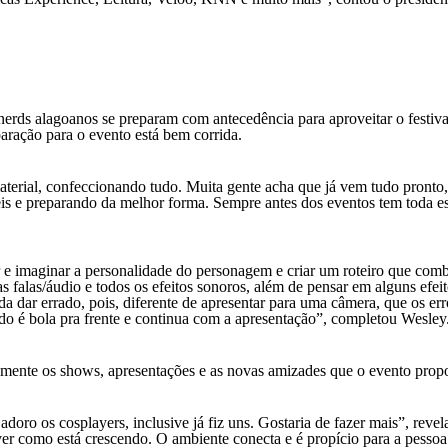
nerds alagoanos se preparam com antecedência para aproveitar o festiv
ração para o evento está bem corrida.
aterial, confeccionando tudo. Muita gente acha que já vem tudo pronto
eis e preparando da melhor forma. Sempre antes dos eventos tem toda e
ar e imaginar a personalidade do personagem e criar um roteiro que co
 falas/áudio e todos os efeitos sonoros, além de pensar em alguns efeit
da dar errado, pois, diferente de apresentar para uma câmera, que os err
ado é bola pra frente e continua com a apresentação”, completou Wesley
samente os shows, apresentações e as novas amizades que o evento prop
doro os cosplayers, inclusive já fiz uns. Gostaria de fazer mais”, revel
er como está crescendo. O ambiente conecta e é propício para a pessoa