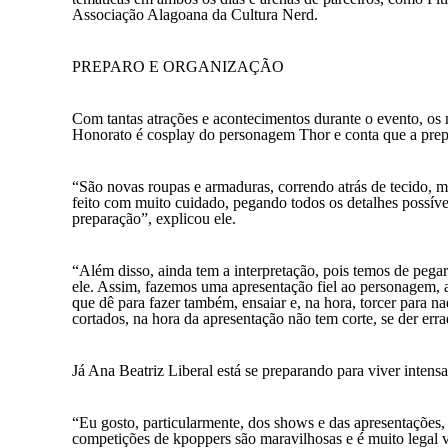
Associação Alagoana da Cultura Nerd.
PREPARO E ORGANIZAÇÃO
Com tantas atrações e acontecimentos durante o evento, os 
Honorato é cosplay do personagem Thor e conta que a prepa
“São novas roupas e armaduras, correndo atrás de tecido, m
feito com muito cuidado, pegando todos os detalhes possív
preparação”, explicou ele.
“Além disso, ainda tem a interpretação, pois temos de peg
ele. Assim, fazemos uma apresentação fiel ao personagem, as
que dê para fazer também, ensaiar e, na hora, torcer para na
cortados, na hora da apresentação não tem corte, se der err
Já Ana Beatriz Liberal está se preparando para viver inten
“Eu gosto, particularmente, dos shows e das apresentações, a
competições de kpoppers são maravilhosas e é muito legal v