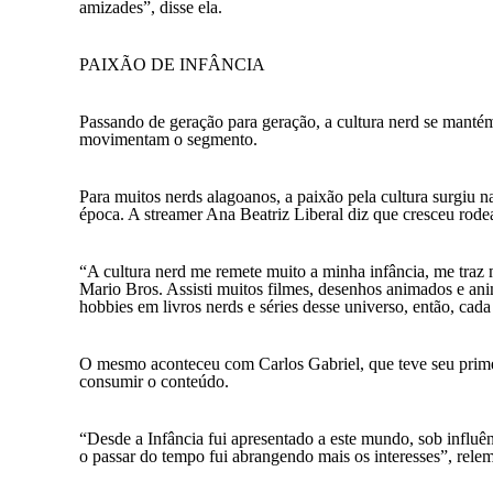
amizades”, disse ela.
PAIXÃO DE INFÂNCIA
Passando de geração para geração, a cultura nerd se mantém 
movimentam o segmento.
Para muitos nerds alagoanos, a paixão pela cultura surgiu n
época. A streamer Ana Beatriz Liberal diz que cresceu rodea
“A cultura nerd me remete muito a minha infância, me tra
Mario Bros. Assisti muitos filmes, desenhos animados e an
hobbies em livros nerds e séries desse universo, então, ca
O mesmo aconteceu com Carlos Gabriel, que teve seu primei
consumir o conteúdo.
“Desde a Infância fui apresentado a este mundo, sob influ
o passar do tempo fui abrangendo mais os interesses”, relem