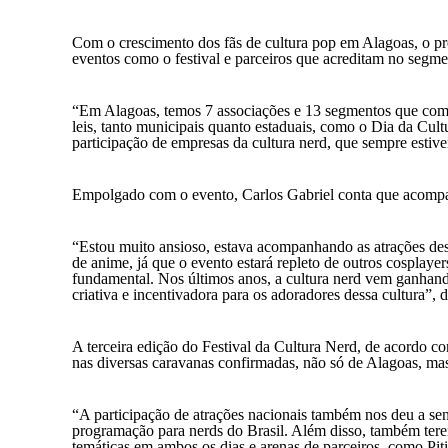
Com o crescimento dos fãs de cultura pop em Alagoas, o pr
eventos como o festival e parceiros que acreditam no segm
“Em Alagoas, temos 7 associações e 13 segmentos que compõ
leis, tanto municipais quanto estaduais, como o Dia da Cul
participação de empresas da cultura nerd, que sempre estive
Empolgado com o evento, Carlos Gabriel conta que acompanho
“Estou muito ansioso, estava acompanhando as atrações de
de anime, já que o evento estará repleto de outros cosplayer
fundamental. Nos últimos anos, a cultura nerd vem ganhando
criativa e incentivadora para os adoradores dessa cultura”, d
A terceira edição do Festival da Cultura Nerd, de acordo co
nas diversas caravanas confirmadas, não só de Alagoas, mas
“A participação de atrações nacionais também nos deu a se
programação para nerds do Brasil. Além disso, também tere
temáticas em ambos os dias e arenas de parceiros, como Pit