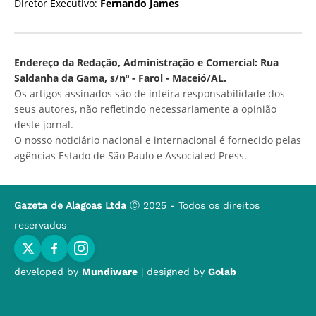
Diretor Executivo:
Fernando James
Endereço da Redação, Administração e Comercial: Rua
Saldanha da Gama, s/nº - Farol - Maceió/AL.
Os artigos assinados são de inteira responsabilidade dos
seus autores, não refletindo necessariamente a opinião
deste jornal.
O nosso noticiário nacional e internacional é fornecido pelas
agências Estado de São Paulo e Associated Press.
Gazeta de Alagoas Ltda
Ⓒ 2025 - Todos os direitos
reservados
developed by
Mundiware
| designed by
Golab