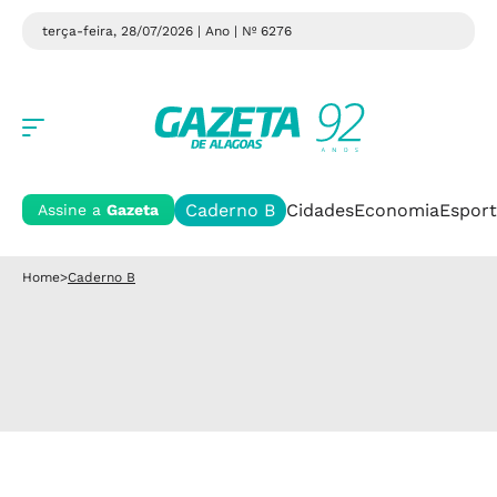
terça-feira, 28/07/2026 | Ano
| Nº 6276
Caderno B
Cidades
Economia
Esport
Assine a
Gazeta
Home
>
Caderno B
Divugação