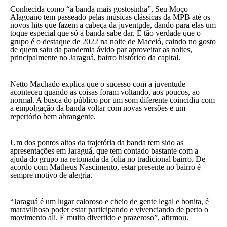
Conhecida como “a banda mais gostosinha”, Seu Moço
Alagoano tem passeado pelas músicas clássicas da MPB até os
novos hits que fazem a cabeça da juventude, dando para elas um
toque especial que só a banda sabe dar. É tão verdade que o
grupo é o destaque de 2022 na noite de Maceió, caindo no gosto
de quem saiu da pandemia ávido par aproveitar as noites,
principalmente no Jaraguá, bairro histórico da capital.
Netto Machado explica que o sucesso com a juventude
aconteceu quando as coisas foram voltando, aos poucos, ao
normal. A busca do público por um som diferente coincidiu com
a empolgação da banda voltar com novas versões e um
repertório bem abrangente.
Um dos pontos altos da trajetória da banda tem sido as
apresentações em Jaraguá, que tem contado bastante com a
ajuda do grupo na retomada da folia no tradicional bairro. De
acordo com Matheus Nascimento, estar presente no bairro é
sempre motivo de alegria.
“Jaraguá é um lugar caloroso e cheio de gente legal e bonita, é
maravilhoso poder estar participando e vivenciando de perto o
movimento ali. É muito divertido e prazeroso”, afirmou.