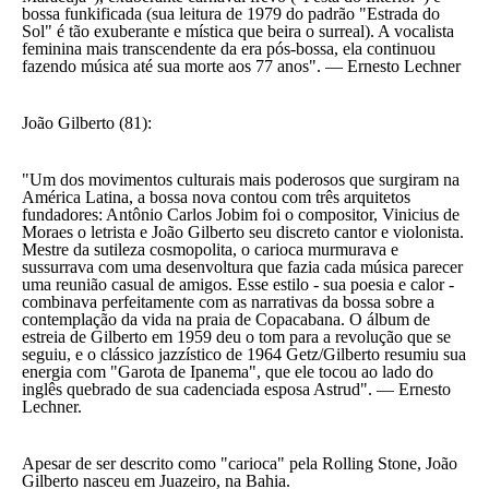
bossa funkificada (sua leitura de 1979 do padrão "Estrada do
Sol" é tão exuberante e mística que beira o surreal). A vocalista
feminina mais transcendente da era pós-bossa, ela continuou
fazendo música até sua morte aos 77 anos". — Ernesto Lechner
João Gilberto (81):
"Um dos movimentos culturais mais poderosos que surgiram na
América Latina, a bossa nova contou com três arquitetos
fundadores: Antônio Carlos Jobim foi o compositor, Vinicius de
Moraes o letrista e João Gilberto seu discreto cantor e violonista.
Mestre da sutileza cosmopolita, o carioca murmurava e
sussurrava com uma desenvoltura que fazia cada música parecer
uma reunião casual de amigos. Esse estilo - sua poesia e calor -
combinava perfeitamente com as narrativas da bossa sobre a
contemplação da vida na praia de Copacabana. O álbum de
estreia de Gilberto em 1959 deu o tom para a revolução que se
seguiu, e o clássico jazzístico de 1964 Getz/Gilberto resumiu sua
energia com "Garota de Ipanema", que ele tocou ao lado do
inglês quebrado de sua cadenciada esposa Astrud". — Ernesto
Lechner.
Apesar de ser descrito como "carioca" pela Rolling Stone, João
Gilberto nasceu em Juazeiro, na Bahia.