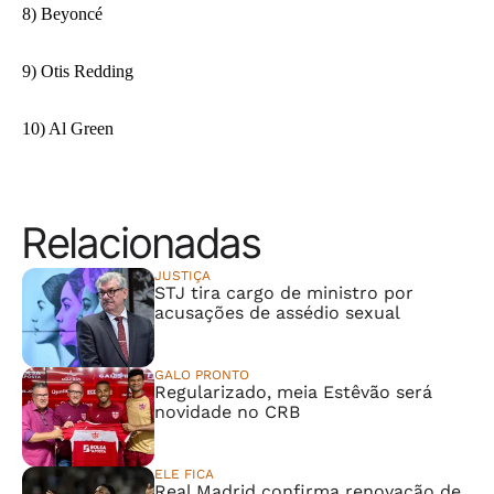
8) Beyoncé
9) Otis Redding
10) Al Green
Relacionadas
JUSTIÇA
STJ tira cargo de ministro por
acusações de assédio sexual
GALO PRONTO
Regularizado, meia Estêvão será
novidade no CRB
ELE FICA
Real Madrid confirma renovação de