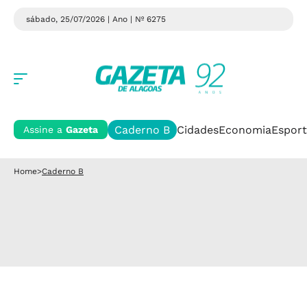
sábado, 25/07/2026 | Ano
| Nº 6275
Caderno B
Cidades
Economia
Esport
Assine a
Gazeta
Home
>
Caderno B
Cultura