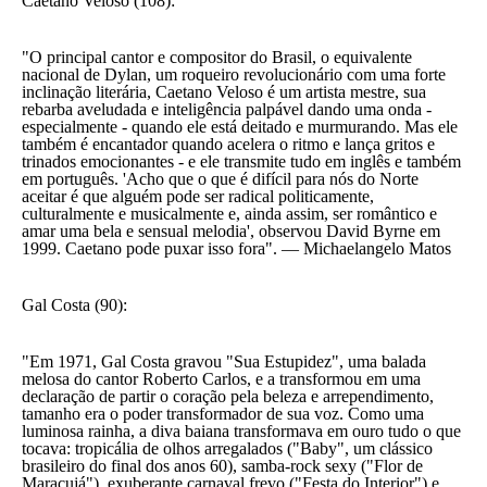
Caetano Veloso (108):
"O principal cantor e compositor do Brasil, o equivalente
nacional de Dylan, um roqueiro revolucionário com uma forte
inclinação literária, Caetano Veloso é um artista mestre, sua
rebarba aveludada e inteligência palpável dando uma onda -
especialmente - quando ele está deitado e murmurando. Mas ele
também é encantador quando acelera o ritmo e lança gritos e
trinados emocionantes - e ele transmite tudo em inglês e também
em português. 'Acho que o que é difícil para nós do Norte
aceitar é que alguém pode ser radical politicamente,
culturalmente e musicalmente e, ainda assim, ser romântico e
amar uma bela e sensual melodia', observou David Byrne em
1999. Caetano pode puxar isso fora". — Michaelangelo Matos
Gal Costa (90):
"Em 1971, Gal Costa gravou "Sua Estupidez", uma balada
melosa do cantor Roberto Carlos, e a transformou em uma
declaração de partir o coração pela beleza e arrependimento,
tamanho era o poder transformador de sua voz. Como uma
luminosa rainha, a diva baiana transformava em ouro tudo o que
tocava: tropicália de olhos arregalados ("Baby", um clássico
brasileiro do final dos anos 60), samba-rock sexy ("Flor de
Maracujá"), exuberante carnaval frevo ("Festa do Interior") e