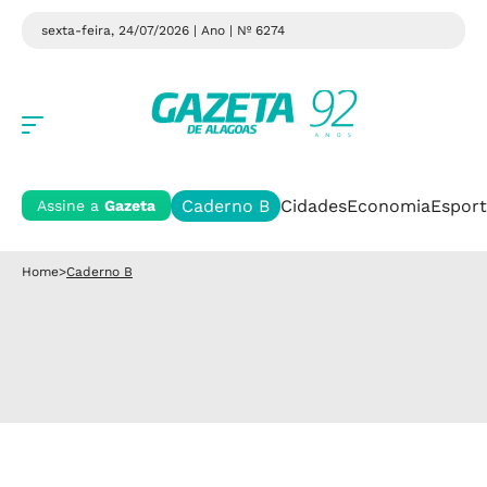
sexta-feira, 24/07/2026 | Ano
| Nº 6274
Caderno B
Cidades
Economia
Esport
Assine a
Gazeta
Home
>
Caderno B
Caderno B