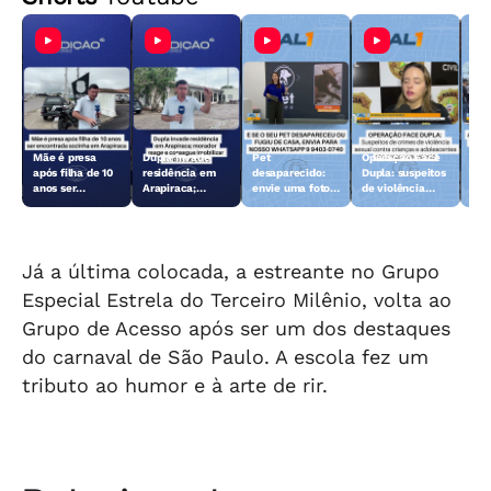
Mãe é presa
Dupla invade
Pet
Operação Face
Aci
após filha de 10
residência em
desaparecido:
Dupla: suspeitos
Fer
anos ser
Arapiraca;
envie uma foto
de violência
dei
encontrada
morador reage e
do animal para a
sexual contra
len
sozinha em
consegue
TV Gazeta
crianças e
Arapiraca
imobilizar um
adolescentes
dos suspeitos
são presos
Já a última colocada, a estreante no Grupo
Especial Estrela do Terceiro Milênio, volta ao
Grupo de Acesso após ser um dos destaques
do carnaval de São Paulo. A escola fez um
tributo ao humor e à arte de rir.