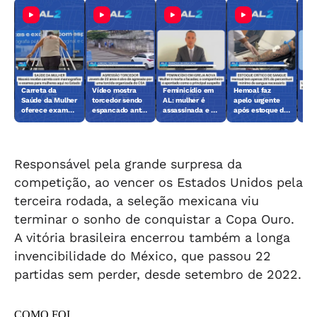
Carreta da
Vídeo mostra
Feminicídio em
Hemoal faz
Cas
Saúde da Mulher
torcedor sendo
AL: mulher é
apelo urgente
em 
oferece exames
espancado antes
assassinada e ex
após estoque de
gan
gratuitos em
de jogo em
é o principal
sangue chegar
cap
Maceió
Maceió
suspeito
ao nível crítico
que 
Responsável pela grande surpresa da
competição, ao vencer os Estados Unidos pela
terceira rodada, a seleção mexicana viu
terminar o sonho de conquistar a Copa Ouro.
A vitória brasileira encerrou também a longa
invencibilidade do México, que passou 22
partidas sem perder, desde setembro de 2022.
COMO FOI