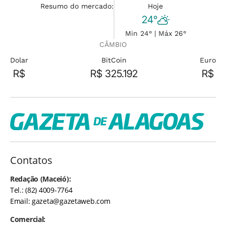
Resumo do mercado:
Hoje
24°
Min 24° | Máx 26°
CÂMBIO
Dolar
BitCoin
Euro
R$
R$ 325.192
R$
Contatos
Redação (Maceió):
Tel.: (82) 4009-7764
Email:
gazeta@gazetaweb.com
Comercial: