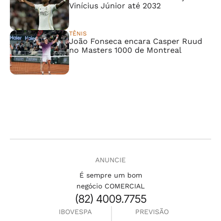
Vinícius Júnior até 2032
TÊNIS
João Fonseca encara Casper Ruud
no Masters 1000 de Montreal
ANUNCIE
É sempre um bom
negócio COMERCIAL
(82) 4009.7755
IBOVESPA
PREVISÃO