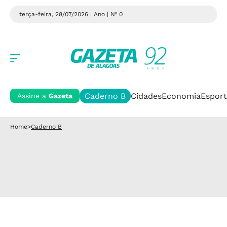
terça-feira, 28/07/2026 | Ano
| Nº 0
Caderno B
Cidades
Economia
Esport
Assine a
Gazeta
Home
>
Caderno B
Caderno B