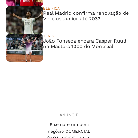
ELE FICA
Real Madrid confirma renovação de
Vinícius Júnior até 2032
TÊNIS
João Fonseca encara Casper Ruud
no Masters 1000 de Montreal
ANUNCIE
É sempre um bom
negócio COMERCIAL