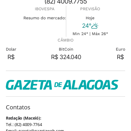
(82) 4009.7755
IBOVESPA
PREVISÃO
Resumo do mercado:
Hoje
24°
Min 24° | Máx 26°
CÂMBIO
Dolar
BitCoin
Euro
R$
R$ 324.040
R$
Contatos
Redação (Maceió):
Tel.: (82) 4009-7764
Email:
gazeta@gazetaweb.com