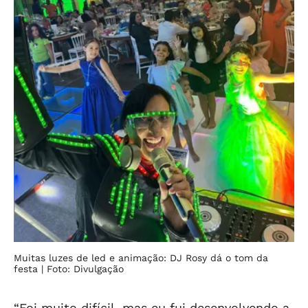
Muitas luzes de led e animação: DJ Rosy dá o tom da
festa
| Foto: Divulgação
“Foi muito difícil, mas eu fui desenvolvendo a