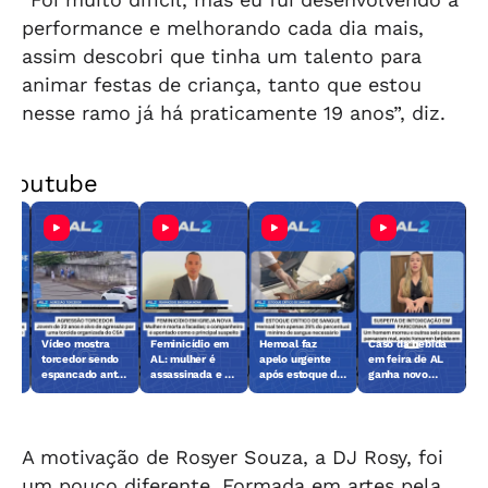
performance e melhorando cada dia mais,
assim descobri que tinha um talento para
animar festas de criança, tanto que estou
nesse ramo já há praticamente 19 anos”, diz.
Youtube
Vídeo mostra
Feminicídio em
Hemoal faz
Caso da bebida
lher
torcedor sendo
AL: mulher é
apelo urgente
em feira de AL
mes
espancado antes
assassinada e ex
após estoque de
ganha novo
de jogo em
é o principal
sangue chegar
capítulo; veja o
Maceió
suspeito
ao nível crítico
que foi feito
A motivação de Rosyer Souza, a DJ Rosy, foi
um pouco diferente. Formada em artes pela