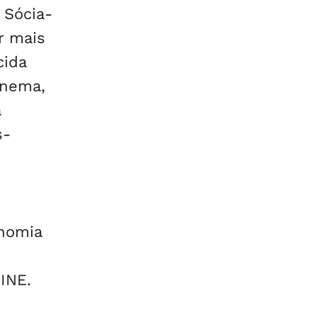
 Sócia-
r mais
cida
inema,
a
s-
onomia
INE.