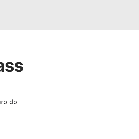
ass
uro do