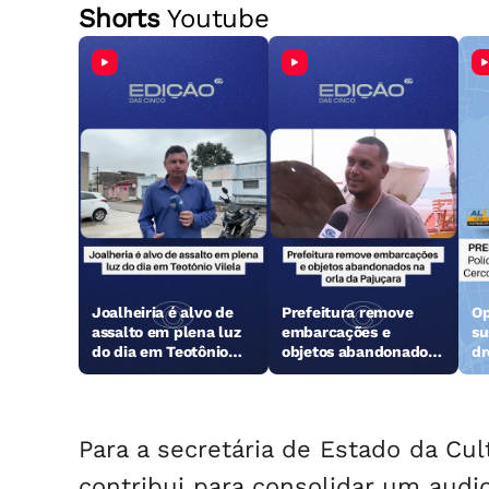
Shorts
Youtube
Joalheiria é alvo de
Prefeitura remove
Op
assalto em plena luz
embarcações e
su
do dia em Teotônio
objetos abandonados
dr
Vilela
na orla da Pajuçara
Para a secretária de Estado da Cult
contribui para consolidar um audio