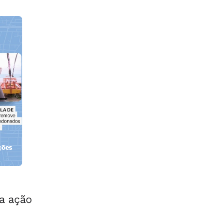
ções
orla
 a ação