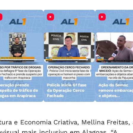
eração prende
Polícia inicia 6ª fase
Ação da Semsc
speito de tráfico de
da Operação Cerco
remove embarca
ogas em Arapiraca
Fechado
e objetos
abandonados na 
da Pajuçara
ura e Economia Criativa, Mellina Freitas,
visual mais inclusivo em Alagoas. “A