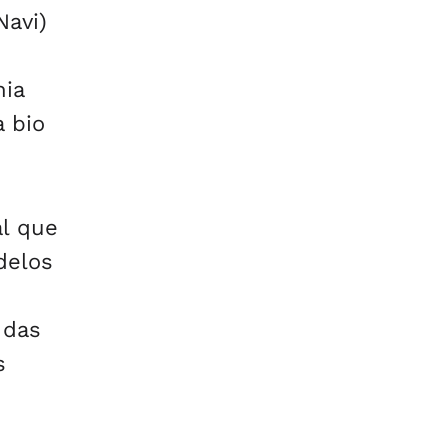
Navi)
nia
a bio
al que
delos
 das
s