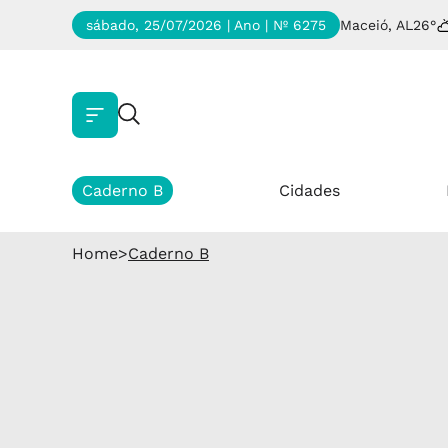
sábado, 25/07/2026 | Ano
| Nº 6275
Maceió, AL
26°
Caderno B
Cidades
Home
>
Caderno B