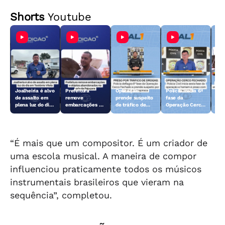
Shorts
Youtube
Joalheiria é alvo
Prefeitura
Operação
Polícia inicia 6ª
Açã
de assalto em
remove
prende suspeito
fase da
rem
plena luz do dia
embarcações e
de tráfico de
Operação Cerco
emb
em Teotônio
objetos
drogas em
Fechado
obj
Vilela
abandonados na
Arapiraca
aba
orla da Pajuçara
orl
“É mais que um compositor. É um criador de
uma escola musical. A maneira de compor
influenciou praticamente todos os músicos
instrumentais brasileiros que vieram na
sequência”, completou.