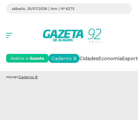
sábado, 25/07/2026 | Ano
| Nº 6275
Caderno B
Cidades
Economia
Esport
Assine a
Gazeta
Home
>
Caderno B
GÊNIO ALAGOANO