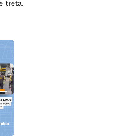
e treta.
eixa