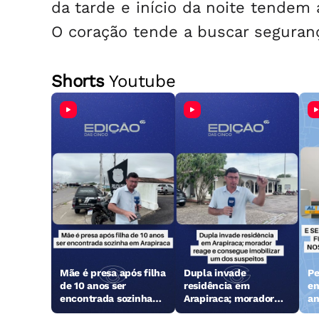
da tarde e início da noite tendem a
O coração tende a buscar seguranç
Shorts
Youtube
Mãe é presa após filha
Dupla invade
Pe
de 10 anos ser
residência em
en
encontrada sozinha
Arapiraca; morador
an
em Arapiraca
reage e consegue
Ga