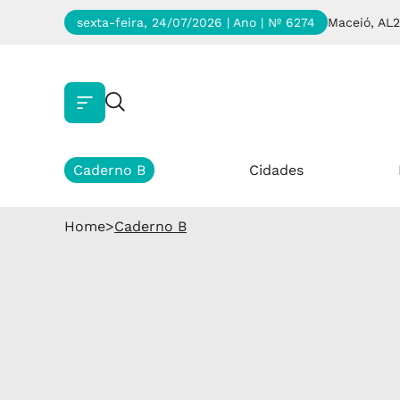
sexta-feira, 24/07/2026 | Ano
| Nº 6274
Maceió, AL
2
Caderno B
Cidades
Home
>
Caderno B