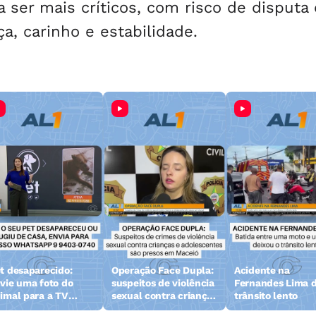
 ser mais críticos, com risco de disputa 
a, carinho e estabilidade.
t desaparecido:
Operação Face Dupla:
Acidente na
vie uma foto do
suspeitos de violência
Fernandes Lima d
imal para a TV
sexual contra crianças
trânsito lento
zeta
e adolescentes são