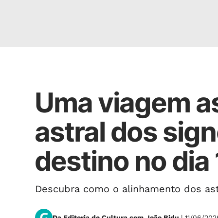
ASTRAL
Uma viagem as
astral dos sig
destino no dia
Descubra como o alinhamento dos astr
Da Editoria de Cultura com João Bidu
| 11/06/202