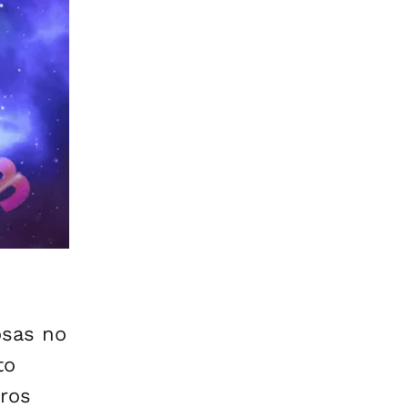
osas no
to
tros