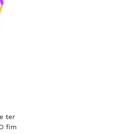
e ter
O fim