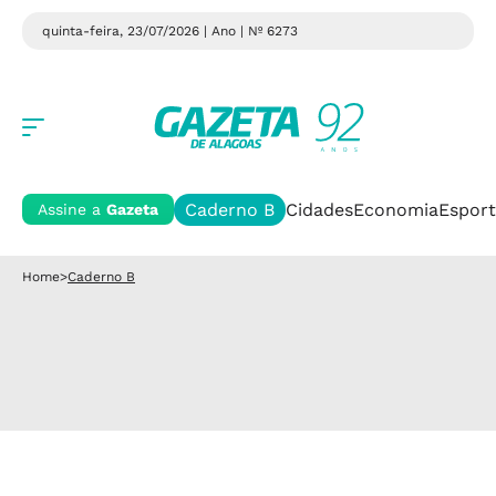
quinta-feira, 23/07/2026 | Ano
| Nº 6273
Caderno B
Cidades
Economia
Esport
Assine a
Gazeta
Home
>
Caderno B
ENCONTRO COM PALMARES