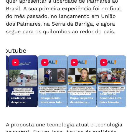
quer apresentar a liberdade de Palmares ao
Brasil. A sua primeira experiência foi no final
do mês passado, no lançamento em União
dos Palmares, na Serra da Barriga, e agora
segue para os quilombos ao redor do país.
Youtube
Dupla invade
Pet
Operação Face
Acidente na
 10
residência em
desaparecido:
Dupla: suspeitos
Fernandes Lima
Arapiraca;
envie uma foto
de violência
deixa trânsito
morador reage e
do animal para a
sexual contra
lento
consegue
TV Gazeta
crianças e
imobilizar um
adolescentes
dos suspeitos
são presos
A proposta une tecnologia atual e tecnologia