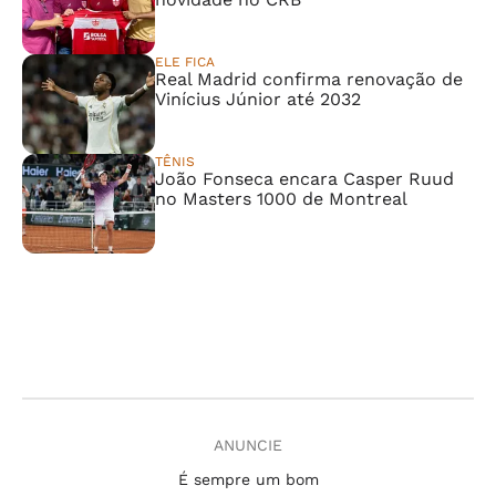
ELE FICA
Real Madrid confirma renovação de
Vinícius Júnior até 2032
TÊNIS
João Fonseca encara Casper Ruud
no Masters 1000 de Montreal
ANUNCIE
É sempre um bom