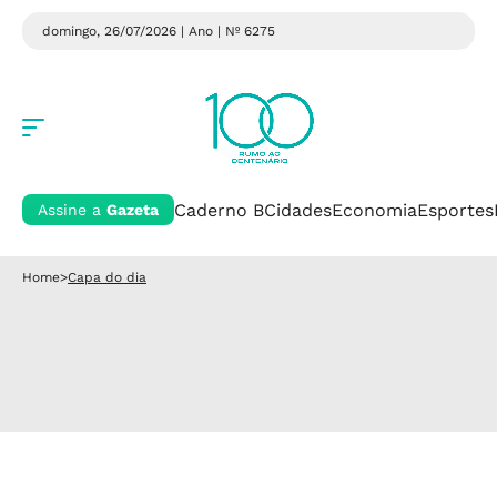
domingo, 26/07/2026 | Ano
| Nº 6275
Caderno B
Cidades
Economia
Esportes
Assine a
Gazeta
Home
>
Capa do dia
Capa do dia