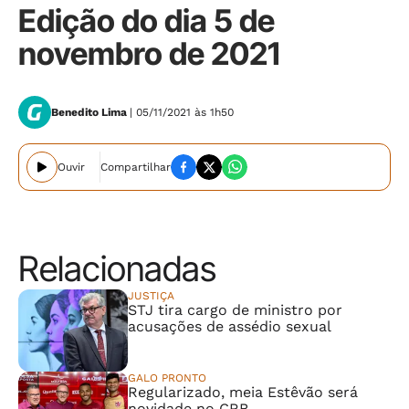
Edição do dia 5 de
novembro de 2021
Benedito Lima
| 05/11/2021 às 1h50
Ouvir
Compartilhar
Relacionadas
JUSTIÇA
STJ tira cargo de ministro por
acusações de assédio sexual
GALO PRONTO
Regularizado, meia Estêvão será
novidade no CRB