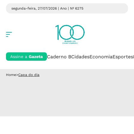
segunda-feira, 27/07/2026 | Ano
| Nº 6275
Caderno B
Cidades
Economia
Esportes
Assine a
Gazeta
Home
>
Capa do dia
Capa do dia