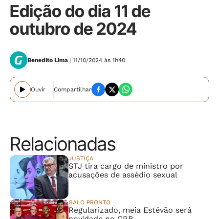
Edição do dia 11 de
outubro de 2024
Benedito Lima
| 11/10/2024 às 1h40
Ouvir
Compartilhar
Relacionadas
JUSTIÇA
STJ tira cargo de ministro por
acusações de assédio sexual
GALO PRONTO
Regularizado, meia Estêvão será
novidade no CRB