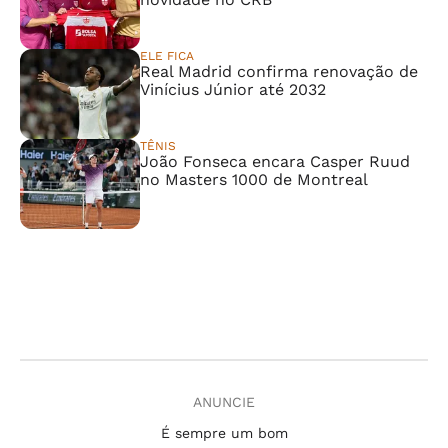
ELE FICA
Real Madrid confirma renovação de
Vinícius Júnior até 2032
TÊNIS
João Fonseca encara Casper Ruud
no Masters 1000 de Montreal
ANUNCIE
É sempre um bom