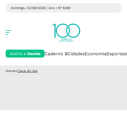
domingo, 02/08/2026 | Ano
| Nº 6280
Caderno B
Cidades
Economia
Esportes
Assine a
Gazeta
Home
>
Capa do dia
Capa do dia