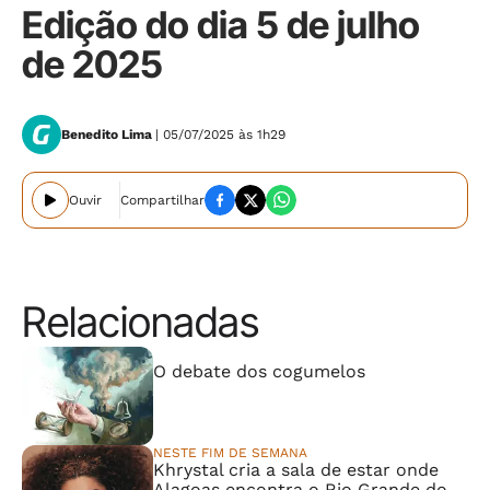
Edição do dia 5 de julho
de 2025
Benedito Lima
| 05/07/2025 às 1h29
Ouvir
Compartilhar
Relacionadas
⠀⠀⠀⠀⠀⠀⠀⠀⠀
O debate dos cogumelos
NESTE FIM DE SEMANA
Khrystal cria a sala de estar onde
Alagoas encontra o Rio Grande do