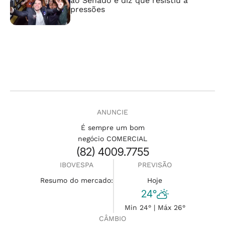
ao Senado e diz que resistiu a
pressões
ANUNCIE
É sempre um bom
negócio COMERCIAL
(82) 4009.7755
IBOVESPA
PREVISÃO
Resumo do mercado:
Hoje
24°
Min 24° | Máx 26°
CÂMBIO