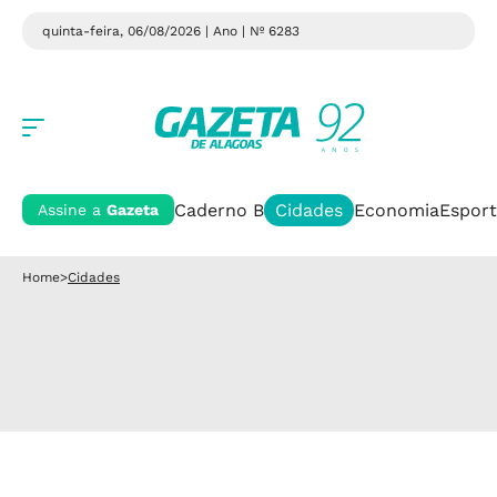
quinta-feira, 06/08/2026 | Ano
| Nº 6283
Caderno B
Cidades
Economia
Esport
Assine a
Gazeta
Home
>
Cidades
Cidades