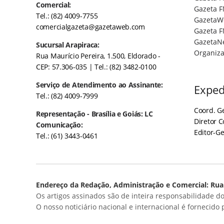
Comercial:
Gazeta F
Tel.: (82) 4009-7755
GazetaW
comercialgazeta@gazetaweb.com
Gazeta F
GazetaN
Sucursal Arapiraca:
Organiza
Rua Maurício Pereira, 1.500, Eldorado -
CEP: 57.306-035
| Tel.: (82) 3482-0100
Serviço de Atendimento ao Assinante:
Exped
Tel.: (82) 4009-7999
Coord. Ge
Representação - Brasília e Goiás: LC
Diretor 
Comunicação:
Editor-Ge
Tel.: (61) 3443-0461
Endereço da Redação, Administração e Comercial: Rua 
Os artigos assinados são de inteira responsabilidade do
O nosso noticiário nacional e internacional é fornecido