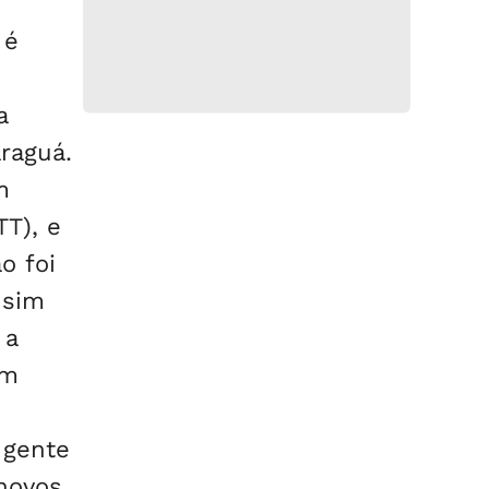
 é
a
raguá.
m
TT), e
o foi
 sim
 a
em
 gente
 novos