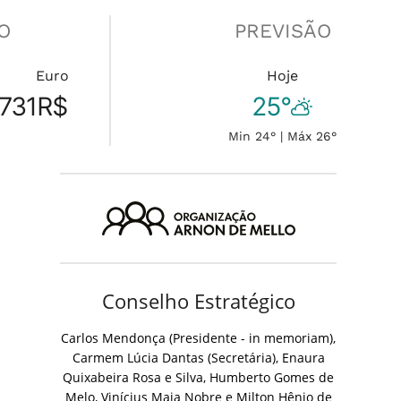
O
PREVISÃO
Euro
Hoje
731
R$
25°
Min 24° | Máx 26°
Conselho Estratégico
Carlos Mendonça (Presidente - in memoriam),
Carmem Lúcia Dantas (Secretária), Enaura
Quixabeira Rosa e Silva, Humberto Gomes de
Melo, Vinícius Maia Nobre e Milton Hênio de