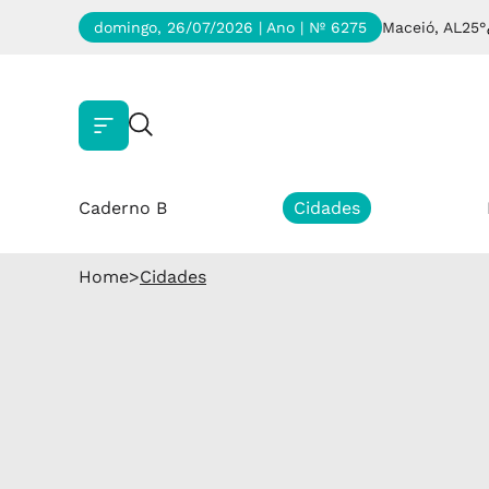
domingo, 26/07/2026 | Ano
| Nº 6275
Maceió, AL
25°
Caderno B
Cidades
Home
>
Cidades