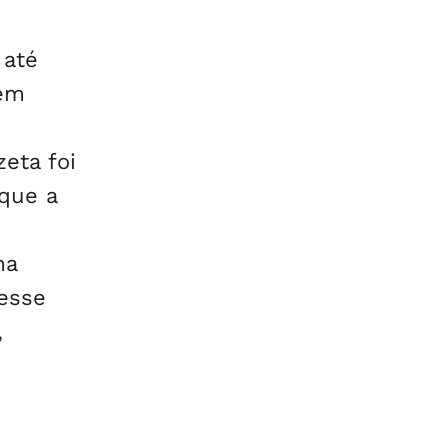
 até
vem
zeta foi
 que a
ma
 esse
,