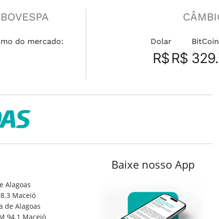
IBOVESPA
CÂMBI
umo do mercado:
Dolar
BitCoin
R$
R$ 329.
Baixe nosso App
e Alagoas
8.3 Maceió
a de Alagoas
M 94.1 Maceió