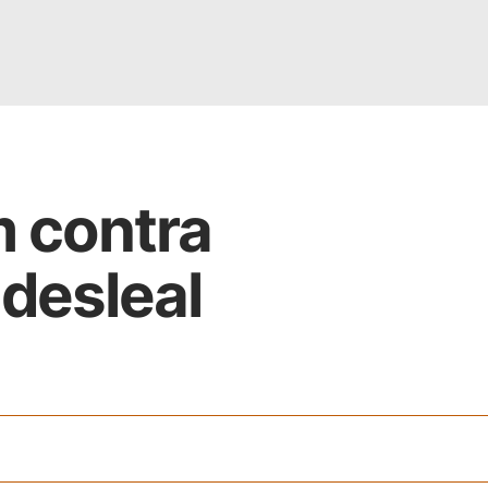
m contra
desleal