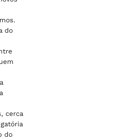
amos.
a do
ntre
quem
a
a
, cerca
gatória
o do