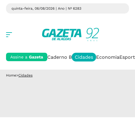
quinta-feira, 06/08/2026 | Ano
| Nº 6283
Caderno B
Cidades
Economia
Esport
Assine a
Gazeta
Home
>
Cidades
Cidades