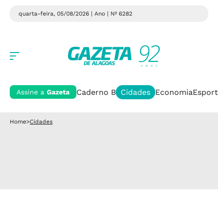
quarta-feira, 05/08/2026 | Ano
| Nº 6282
Caderno B
Cidades
Economia
Esport
Assine a
Gazeta
Home
>
Cidades
Cidades