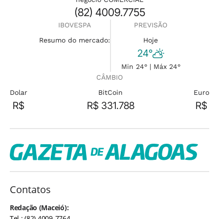
(82) 4009.7755
IBOVESPA
PREVISÃO
Resumo do mercado:
Hoje
24°
Min 24° | Máx 24°
CÂMBIO
Dolar
BitCoin
Euro
R$
R$ 331.788
R$
Contatos
Redação (Maceió):
Tel.: (82) 4009-7764