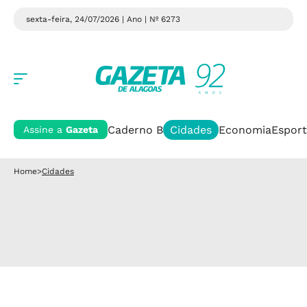
sexta-feira, 24/07/2026 | Ano
| Nº 6273
Caderno B
Cidades
Economia
Esport
Assine a
Gazeta
Home
>
Cidades
Cidades