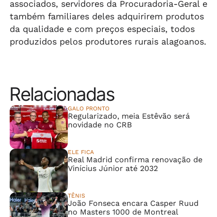
associados, servidores da Procuradoria-Geral e
também familiares deles adquirirem produtos
da qualidade e com preços especiais, todos
produzidos pelos produtores rurais alagoanos.
Relacionadas
GALO PRONTO
Regularizado, meia Estêvão será
novidade no CRB
ELE FICA
Real Madrid confirma renovação de
Vinícius Júnior até 2032
TÊNIS
João Fonseca encara Casper Ruud
no Masters 1000 de Montreal