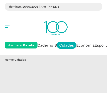
domingo, 26/07/2026 | Ano
| Nº 6275
Caderno B
Cidades
Economia
Esport
Assine a
Gazeta
Home
>
Cidades
Cidades