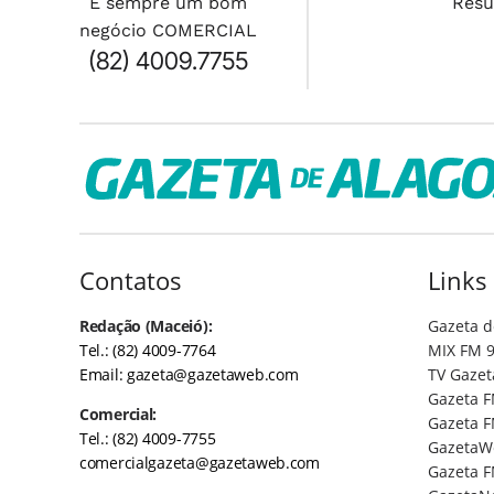
É sempre um bom
Resu
negócio COMERCIAL
(82) 4009.7755
Contatos
Links
Redação (Maceió):
Gazeta d
Tel.: (82) 4009-7764
MIX FM 9
Email:
gazeta@gazetaweb.com
TV Gazet
Gazeta F
Comercial:
Gazeta F
Tel.: (82) 4009-7755
GazetaW
comercialgazeta@gazetaweb.com
Gazeta F