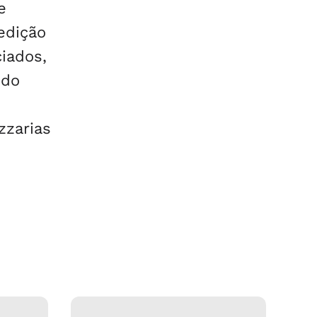
e
 edição
ciados,
ido
zzarias