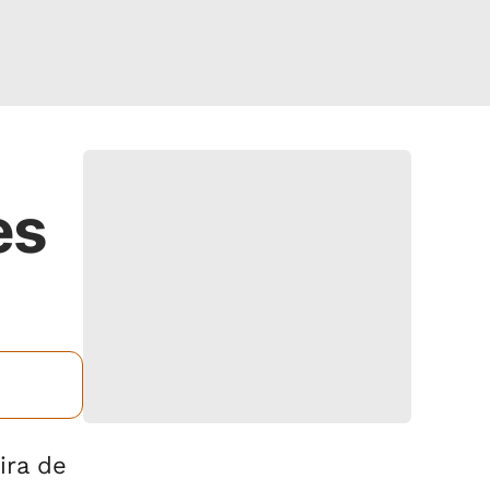
es
ira de