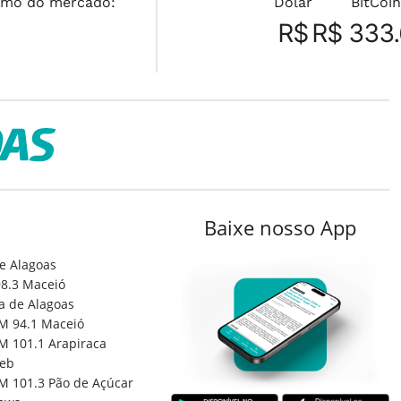
mo do mercado:
Dolar
BitCoin
R$
R$ 333
Baixe nosso App
e Alagoas
8.3 Maceió
a de Alagoas
M 94.1 Maceió
M 101.1 Arapiraca
eb
M 101.3 Pão de Açúcar