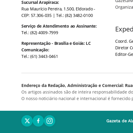
GazetaN
Sucursal Arapiraca:
Organiza
Rua Maurício Pereira, 1.500, Eldorado -
CEP: 57.306-035
| Tel.: (82) 3482-0100
Serviço de Atendimento ao Assinante:
Exped
Tel.: (82) 4009-7999
Coord. Ge
Representação - Brasília e Goiás: LC
Diretor 
Comunicação:
Editor-Ge
Tel.: (61) 3443-0461
Endereço da Redação, Administração e Comercial: Rua 
Os artigos assinados são de inteira responsabilidade do
O nosso noticiário nacional e internacional é fornecido
Gazeta de Al