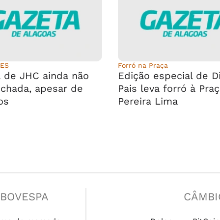
RES
Forró na Praça
a de JHC ainda não
Edição especial de D
echada, apesar de
Pais leva forró à Pra
os
Pereira Lima
IBOVESPA
CÂMBI