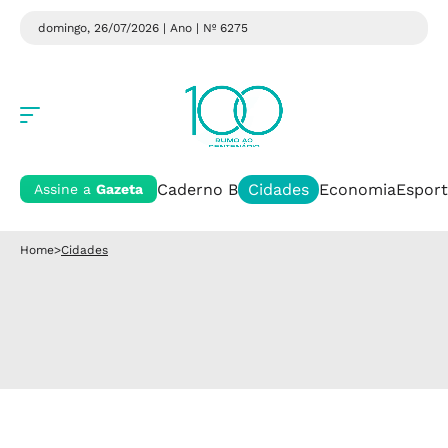
domingo, 26/07/2026 | Ano
| Nº 6275
Caderno B
Cidades
Economia
Esport
Assine a
Gazeta
Home
>
Cidades
Cidades