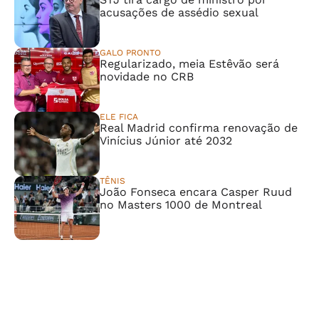
acusações de assédio sexual
GALO PRONTO
Regularizado, meia Estêvão será
novidade no CRB
ELE FICA
Real Madrid confirma renovação de
Vinícius Júnior até 2032
TÊNIS
João Fonseca encara Casper Ruud
no Masters 1000 de Montreal