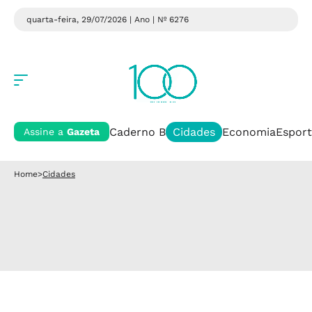
quarta-feira, 29/07/2026 | Ano
| Nº 6276
Caderno B
Cidades
Economia
Esport
Assine a
Gazeta
Home
>
Cidades
Cidades