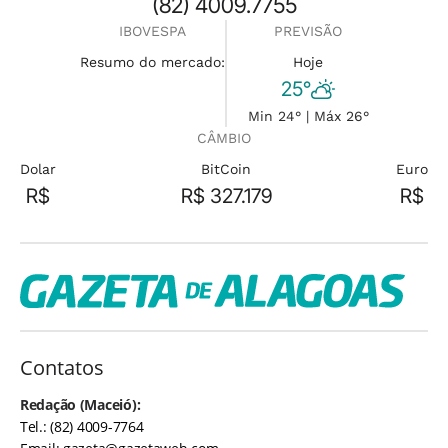
(82) 4009.7755
IBOVESPA
PREVISÃO
Resumo do mercado:
Hoje
25°
Min 24° | Máx 26°
CÂMBIO
Dolar
BitCoin
Euro
R$
R$ 327.179
R$
Contatos
Redação (Maceió):
Tel.: (82) 4009-7764