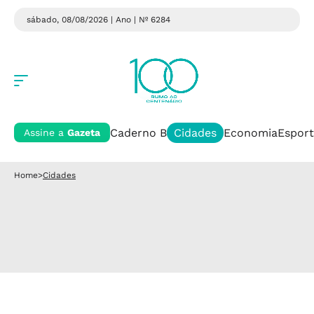
sábado, 08/08/2026 | Ano
| Nº 6284
Caderno B
Cidades
Economia
Esport
Assine a
Gazeta
Home
>
Cidades
Cidades