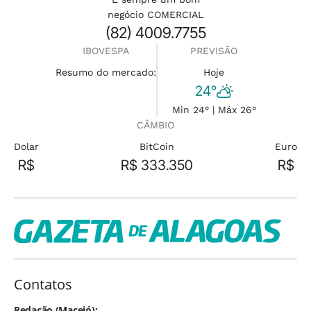
negócio COMERCIAL
(82) 4009.7755
IBOVESPA
PREVISÃO
Resumo do mercado:
Hoje
24°
Min 24° | Máx 26°
CÂMBIO
Dolar
BitCoin
Euro
R$
R$ 333.350
R$
Contatos
Redação (Maceió):