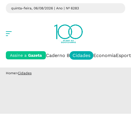
quinta-feira, 06/08/2026 | Ano
| Nº 6283
Caderno B
Cidades
Economia
Esport
Assine a
Gazeta
Home
>
Cidades
Cidades