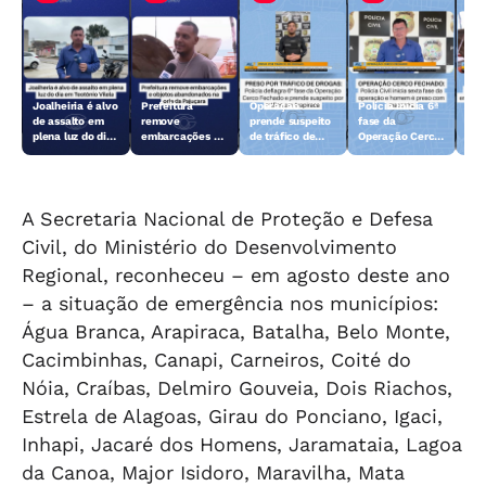
Joalheiria é alvo
Prefeitura
Operação
Polícia inicia 6ª
Açã
de assalto em
remove
prende suspeito
fase da
rem
plena luz do dia
embarcações e
de tráfico de
Operação Cerco
emb
em Teotônio
objetos
drogas em
Fechado
obj
Vilela
abandonados na
Arapiraca
aba
orla da Pajuçara
orl
A Secretaria Nacional de Proteção e Defesa
Civil, do Ministério do Desenvolvimento
Regional, reconheceu – em agosto deste ano
– a situação de emergência nos municípios:
Água Branca, Arapiraca, Batalha, Belo Monte,
Cacimbinhas, Canapi, Carneiros, Coité do
Nóia, Craíbas, Delmiro Gouveia, Dois Riachos,
Estrela de Alagoas, Girau do Ponciano, Igaci,
Inhapi, Jacaré dos Homens, Jaramataia, Lagoa
da Canoa, Major Isidoro, Maravilha, Mata