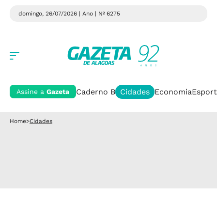
domingo, 26/07/2026 | Ano
| Nº 6275
Caderno B
Cidades
Economia
Esport
Assine a
Gazeta
Home
>
Cidades
Sertão