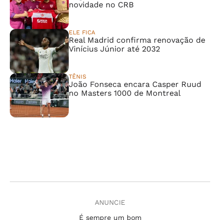
novidade no CRB
ELE FICA
Real Madrid confirma renovação de
Vinícius Júnior até 2032
TÊNIS
João Fonseca encara Casper Ruud
no Masters 1000 de Montreal
ANUNCIE
É sempre um bom