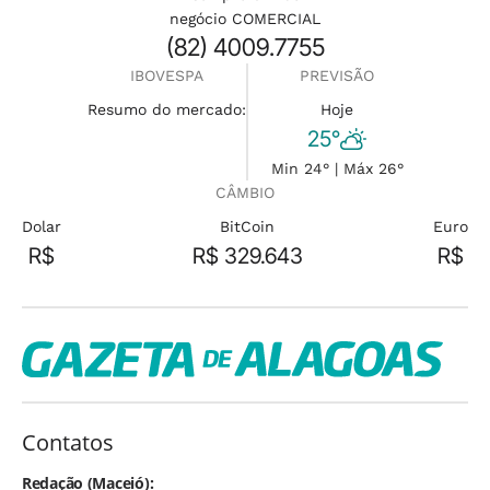
negócio COMERCIAL
(82) 4009.7755
IBOVESPA
PREVISÃO
Resumo do mercado:
Hoje
25°
Min 24° | Máx 26°
CÂMBIO
Dolar
BitCoin
Euro
R$
R$ 329.643
R$
Contatos
Redação (Maceió):