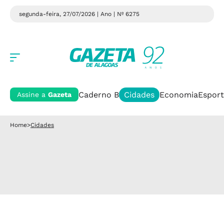
segunda-feira, 27/07/2026 | Ano
| Nº 6275
Caderno B
Cidades
Economia
Esport
Assine a
Gazeta
Home
>
Cidades
Cidades