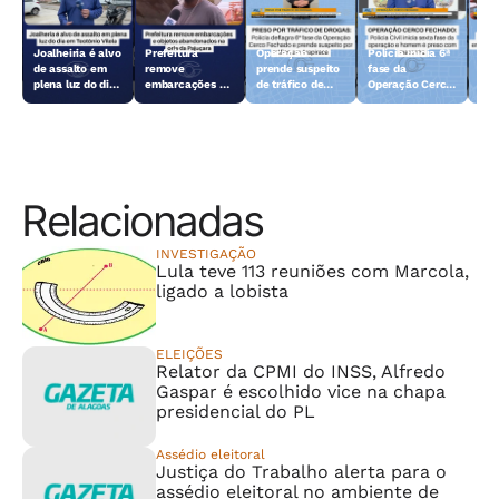
Joalheiria é alvo
Prefeitura
Operação
Polícia inicia 6ª
Açã
de assalto em
remove
prende suspeito
fase da
rem
plena luz do dia
embarcações e
de tráfico de
Operação Cerco
emb
em Teotônio
objetos
drogas em
Fechado
obj
Vilela
abandonados na
Arapiraca
aba
orla da Pajuçara
orl
Relacionadas
INVESTIGAÇÃO
Lula teve 113 reuniões com Marcola,
ligado a lobista
ELEIÇÕES
Relator da CPMI do INSS, Alfredo
Gaspar é escolhido vice na chapa
presidencial do PL
Assédio eleitoral
Justiça do Trabalho alerta para o
assédio eleitoral no ambiente de