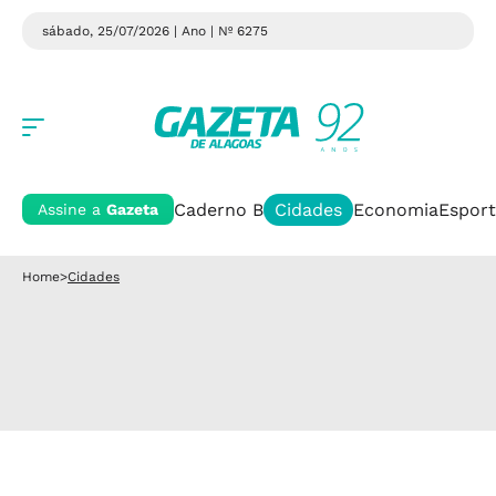
sábado, 25/07/2026 | Ano
| Nº 6275
Caderno B
Cidades
Economia
Esport
Assine a
Gazeta
Home
>
Cidades
Cidades