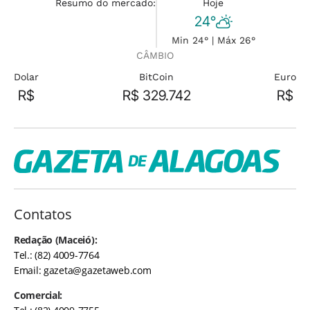
Resumo do mercado:
Hoje
24°
Min 24° | Máx 26°
CÂMBIO
Dolar
BitCoin
Euro
R$
R$ 329.742
R$
Contatos
Redação (Maceió):
Tel.: (82) 4009-7764
Email:
gazeta@gazetaweb.com
Comercial: