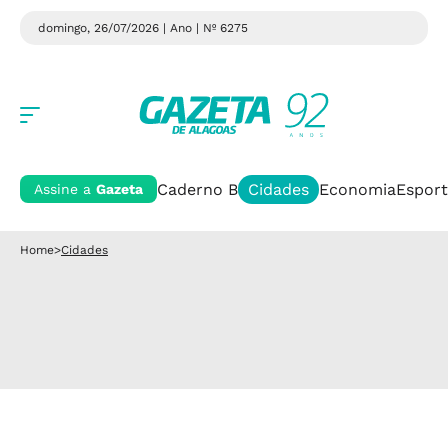
domingo, 26/07/2026 | Ano
| Nº 6275
Caderno B
Cidades
Economia
Esport
Assine a
Gazeta
Home
>
Cidades
Cidades