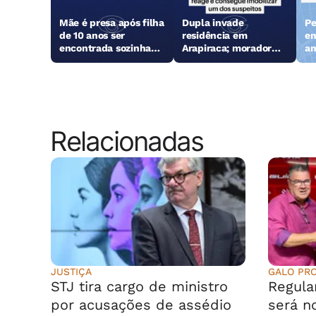
Mãe é presa após filha
Dupla invade
Pe
de 10 anos ser
residência em
en
encontrada sozinha
Arapiraca; morador
an
em Arapiraca
reage e consegue
Ga
imobilizar um dos
suspeitos
Relacionadas
JUSTIÇA
GALO PR
STJ tira cargo de ministro
Regula
por acusações de assédio
será n