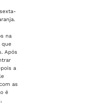
sexta-
aranja.
os na
s que
s. Após
ntrar
epois a
le
 com as
ão é
,