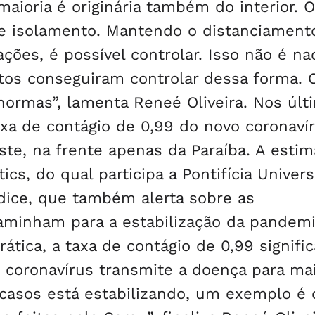
maioria é originária também do interior. O
de isolamento. Mantendo o distanciament
ções, é possível controlar. Isso não é na
itos conseguiram controlar dessa forma. 
ormas”, lamenta Reneé Oliveira. Nos últ
axa de contágio de 0,99 do novo coronavír
e, na frente apenas da Paraíba. A estim
tics, do qual participa a Pontifícia Univer
ndice, que também alerta sobre as
aminham para a estabilização da pandemi
rática, a taxa de contágio de 0,99 signifi
o coronavírus transmite a doença para m
asos está estabilizando, um exemplo é 