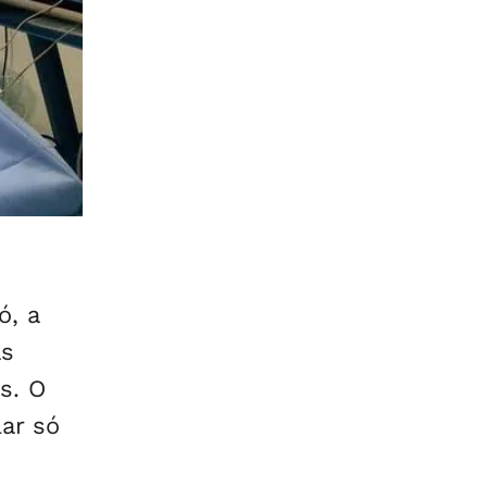
ó, a
as
s. O
lar só