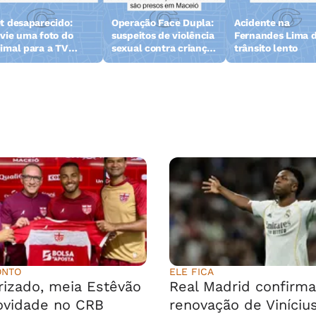
t desaparecido:
Operação Face Dupla:
Acidente na
vie uma foto do
suspeitos de violência
Fernandes Lima d
imal para a TV
sexual contra crianças
trânsito lento
zeta
e adolescentes são
presos
ONTO
ELE FICA
rizado, meia Estêvão
Real Madrid confirma
ovidade no CRB
renovação de Viníciu