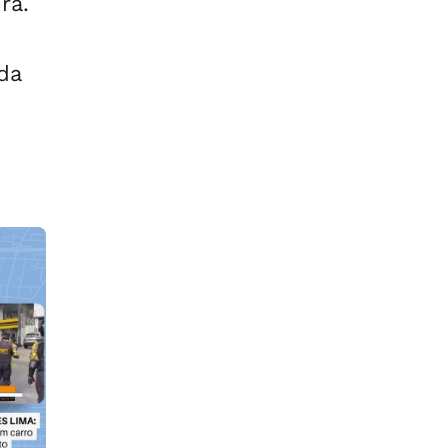
ra.
da