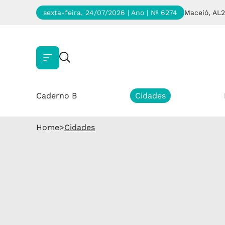
sexta-feira, 24/07/2026 | Ano
| Nº 6274
Maceió, AL
2
Caderno B
Cidades
Home
>
Cidades