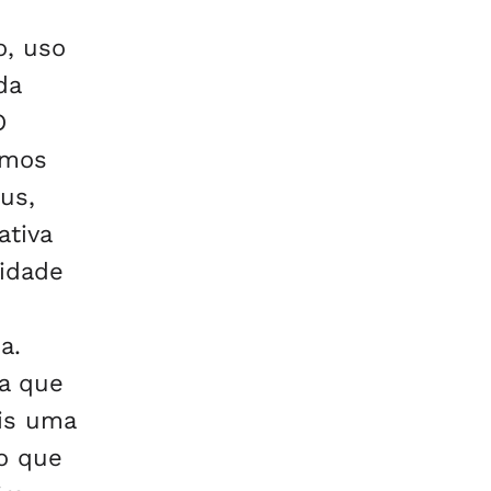
o, uso
da
O
imos
us,
ativa
sidade
a.
ca que
ais uma
o que