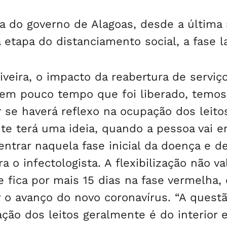
 do governo de Alagoas, desde a última 
va etapa do distanciamento social, a fase l
veira, o impacto da reabertura de serviç
“Tem pouco tempo que foi liberado, temo
se haverá reflexo na ocupação dos leito
te terá uma ideia, quando a pessoa vai e
ntrar naquela fase inicial da doença e d
a o infectologista. A flexibilização não va
e fica por mais 15 dias na fase vermelha,
r o avanço do novo coronavírus. “A quest
ão dos leitos geralmente é do interior e