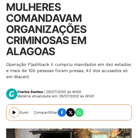
MULHERES
COMANDAVAM
ORGANIZAÇÕES
CRIMINOSAS EM
ALAGOAS
Operação Flashback II cumpriu mandados em dez estados
e mais de 100 pessoas foram presas; 43 dos acusados só
em Maceió
Clariza Santos
| 29/07/2020 às 6h00
Matéria atualizada em 29/07/2020 às 6h30
Ouvir
Compartilhar