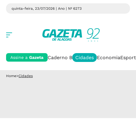
quinta-feira, 23/07/2026 | Ano
| Nº 6273
Caderno B
Cidades
Economia
Esport
Assine a
Gazeta
Home
>
Cidades
Cidades