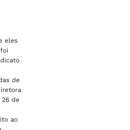
e eles
foi
dicato
das de
iretora
 26 de
ito ao
e