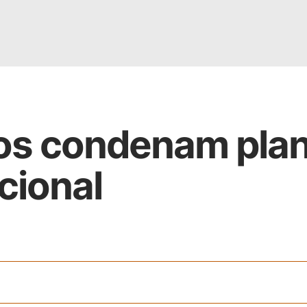
os condenam pla
cional