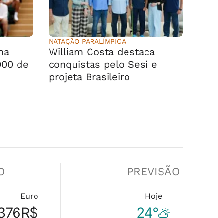
NATAÇÃO PARALÍMPICA
na
William Costa destaca
000 de
conquistas pelo Sesi e
projeta Brasileiro
O
PREVISÃO
Euro
Hoje
376
R$
24°