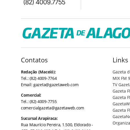
(82) 4009.7755
Contatos
Links
Redação (Maceió):
Gazeta d
Tel.: (82) 4009-7764
MIX FM 9
Email:
gazeta@gazetaweb.com
TV Gazet
Gazeta F
Comercial:
Gazeta F
Tel.: (82) 4009-7755
GazetaW
comercialgazeta@gazetaweb.com
Gazeta F
GazetaN
Sucursal Arapiraca:
Organiza
Rua Maurício Pereira, 1.500, Eldorado -