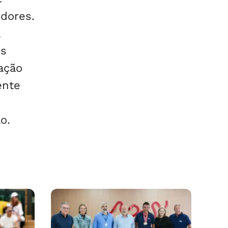
idores.
os
ação
ente
o.