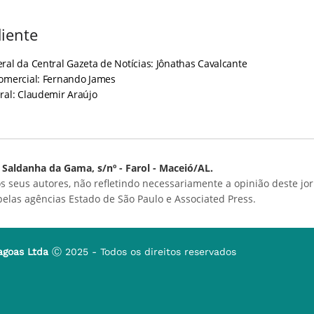
iente
ral da Central Gazeta de Notícias: Jônathas Cavalcante
Comercial: Fernando James
ral: Claudemir Araújo
Saldanha da Gama, s/nº - Farol - Maceió/AL.
s seus autores, não refletindo necessariamente a opinião deste jor
 pelas agências Estado de São Paulo e Associated Press.
agoas Ltda
Ⓒ 2025 - Todos os direitos reservados