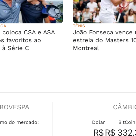
ICA
TÊNIS
 coloca CSA e ASA
João Fonseca vence 
s favoritos ao
estreia do Masters 1
 à Série C
Montreal
IBOVESPA
CÂMBI
mo do mercado:
Dolar
BitCoin
R$
R$ 332.