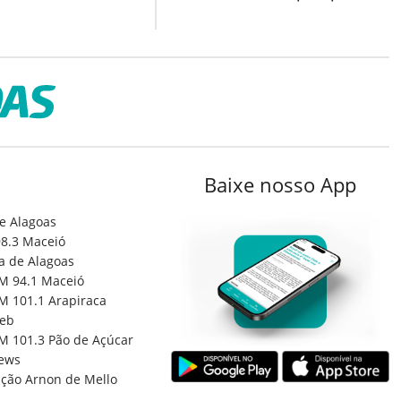
Baixe nosso App
e Alagoas
8.3 Maceió
a de Alagoas
M 94.1 Maceió
M 101.1 Arapiraca
eb
M 101.3 Pão de Açúcar
ews
ção Arnon de Mello