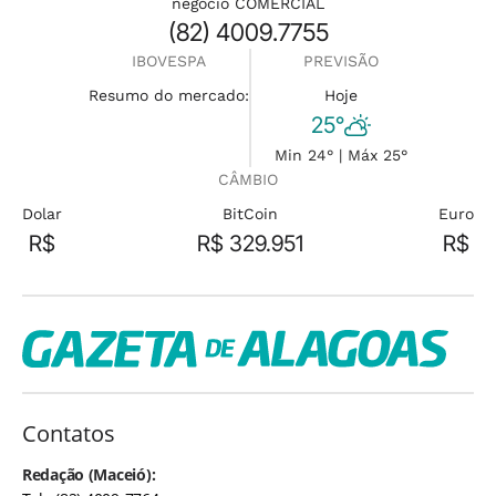
negócio COMERCIAL
(82) 4009.7755
IBOVESPA
PREVISÃO
Resumo do mercado:
Hoje
25°
Min 24° | Máx 25°
CÂMBIO
Dolar
BitCoin
Euro
R$
R$ 329.951
R$
Contatos
Redação (Maceió):