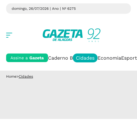
domingo, 26/07/2026 | Ano
| Nº 6275
Caderno B
Cidades
Economia
Esport
Assine a
Gazeta
Home
>
Cidades
Cidades