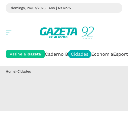
domingo, 26/07/2026 | Ano
| Nº 6275
Caderno B
Cidades
Economia
Esport
Assine a
Gazeta
Home
>
Cidades
Cidades