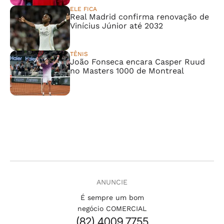
ELE FICA
Real Madrid confirma renovação de
Vinícius Júnior até 2032
TÊNIS
João Fonseca encara Casper Ruud
no Masters 1000 de Montreal
ANUNCIE
É sempre um bom
negócio COMERCIAL
(82) 4009.7755