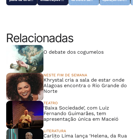
em Teotônio
objetos
drogas em
Fechado
obj
Vilela
abandonados na
Arapiraca
aba
orla da Pajuçara
orl
Relacionadas
⠀⠀⠀⠀⠀⠀⠀⠀⠀
O debate dos cogumelos
NESTE FIM DE SEMANA
Khrystal cria a sala de estar onde
Alagoas encontra o Rio Grande do
Norte
TEATRO
‘Baixa Sociedade’, com Luiz
Fernando Guimarães, tem
apresentação única em Maceió
LITERATURA
Carlito Lima lança ‘Helena, da Rua