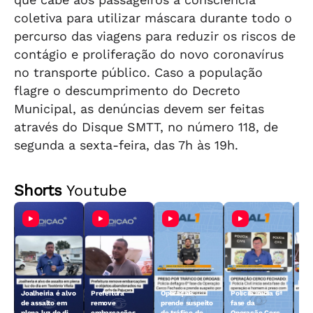
coletiva para utilizar máscara durante todo o
percurso das viagens para reduzir os riscos de
contágio e proliferação do novo coronavírus
no transporte público. Caso a população
flagre o descumprimento do Decreto
Municipal, as denúncias devem ser feitas
através do Disque SMTT, no número 118, de
segunda a sexta-feira, das 7h às 19h.
Shorts
Youtube
Joalheiria é alvo
Prefeitura
Operação
Polícia inicia 6ª
Açã
de assalto em
remove
prende suspeito
fase da
rem
plena luz do dia
embarcações e
de tráfico de
Operação Cerco
emb