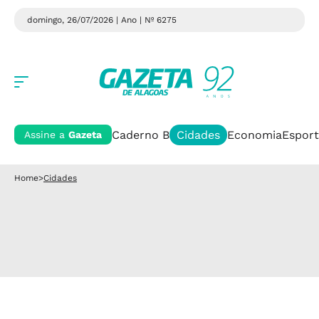
domingo, 26/07/2026 | Ano
| Nº 6275
Caderno B
Cidades
Economia
Esport
Assine a
Gazeta
Home
>
Cidades
Cidades