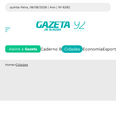
quinta-feira, 06/08/2026 | Ano
| Nº 6282
Caderno B
Cidades
Economia
Esport
Assine a
Gazeta
Home
>
Cidades
Cidades