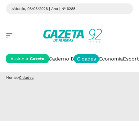
sábado, 08/08/2026 | Ano
| Nº 6285
Caderno B
Cidades
Economia
Esport
Assine a
Gazeta
Home
>
Cidades
Cidades