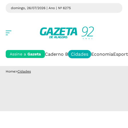
domingo, 26/07/2026 | Ano
| Nº 6275
Caderno B
Cidades
Economia
Esport
Assine a
Gazeta
Home
>
Cidades
Cidades