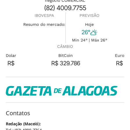
negócio COMERCIAL
(82) 4009.7755
IBOVESPA
PREVISÃO
Resumo do mercado:
Hoje
26°
Min 24° | Máx 26°
CÂMBIO
Dolar
BitCoin
Euro
R$
R$ 329.786
R$
Contatos
Redação (Maceió):