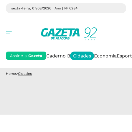
sexta-feira, 07/08/2026 | Ano
| Nº 6284
Caderno B
Cidades
Economia
Esport
Assine a
Gazeta
Home
>
Cidades
Pandemia