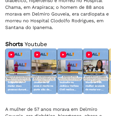
diabético, hipertenso e morreu no Hospital
Chama, em Arapiraca; o homem de 88 anos
morava em Delmiro Gouveia, era cardiopata e
morreu no Hospital Clodolfo Rodrigues, em
Santana do Ipanema.
Shorts
Youtube
Suspeito de
Jovem de 19
Incêndio na
Morte de PM:
Art
matar duas
anos é morto na
Jatiúca: Defesa
mulher acusada
rev
pessoas durante
parte alta de
Civil realiza
de matar ex-
esc
o réveillon no
Maceió
vistoria no local
compamheiro
doi
Pilar é preso
vai a julgamento
de 
A mulher de 57 anos morava em Delmiro
Gouveia, era diabética, hipertensa, obesa e