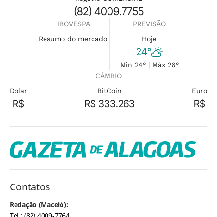
(82) 4009.7755
IBOVESPA
PREVISÃO
Resumo do mercado:
Hoje
24°
Min 24° | Máx 26°
CÂMBIO
Dolar
BitCoin
Euro
R$
R$ 333.263
R$
Contatos
Redação (Maceió):
Tel.: (82) 4009-7764