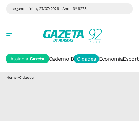
segunda-feira, 27/07/2026 | Ano
| Nº 6275
Caderno B
Cidades
Economia
Esport
Assine a
Gazeta
Home
>
Cidades
Pandemia