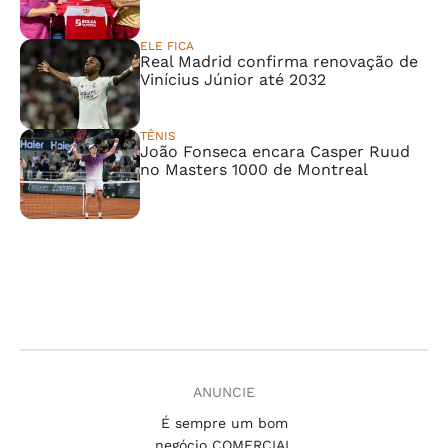
ELE FICA
Real Madrid confirma renovação de
Vinícius Júnior até 2032
TÊNIS
João Fonseca encara Casper Ruud
no Masters 1000 de Montreal
ANUNCIE
É sempre um bom
negócio COMERCIAL