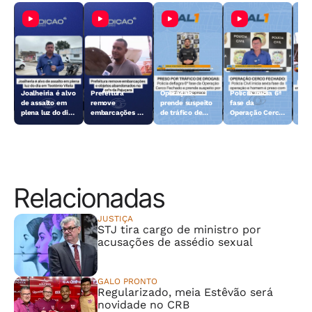
Joalheiria é alvo
Prefeitura
Operação
Polícia inicia 6ª
Açã
de assalto em
remove
prende suspeito
fase da
rem
plena luz do dia
embarcações e
de tráfico de
Operação Cerco
emb
em Teotônio
objetos
drogas em
Fechado
obj
Vilela
abandonados na
Arapiraca
aba
orla da Pajuçara
orl
Relacionadas
JUSTIÇA
STJ tira cargo de ministro por
acusações de assédio sexual
GALO PRONTO
Regularizado, meia Estêvão será
novidade no CRB