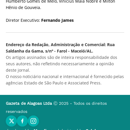
Humberto Gomes de Melo, Vinícius Maia Nobre e Milton
Hênio de Gouveia.
Diretor Executivo:
Fernando James
Endereço da Redação, Administração e Comercial: Rua
Saldanha da Gama, s/nº - Farol - Maceió/AL.
Os artigos assinados são de inteira responsabilidade dos
seus autores, não refletindo necessariamente a opinião
deste jornal.
O nosso noticiário nacional e internacional é fornecido pelas
agências Estado de São Paulo e Associated Press.
Gazeta de Alagoas Ltda
Ⓒ 2025 - Todos os direitos
reservados