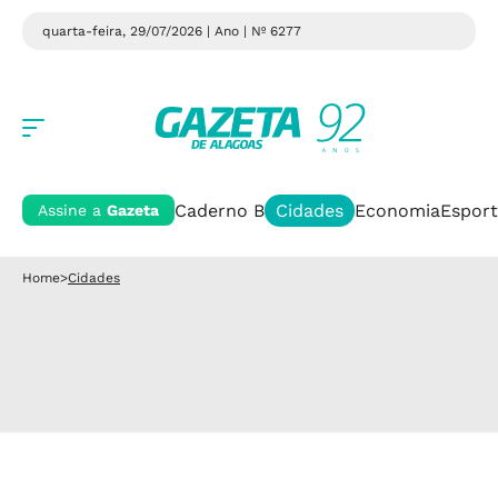
quarta-feira, 29/07/2026 | Ano
| Nº 6277
Caderno B
Cidades
Economia
Esport
Assine a
Gazeta
Home
>
Cidades
Cidades