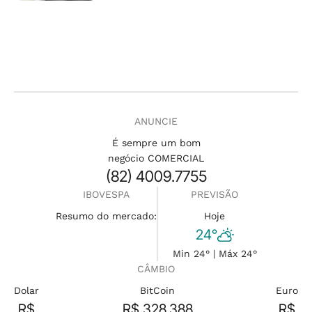
ANUNCIE
É sempre um bom
negócio COMERCIAL
(82) 4009.7755
IBOVESPA
PREVISÃO
Resumo do mercado:
Hoje
24°
Min 24° | Máx 24°
CÂMBIO
Dolar
BitCoin
Euro
R$
R$ 328.388
R$