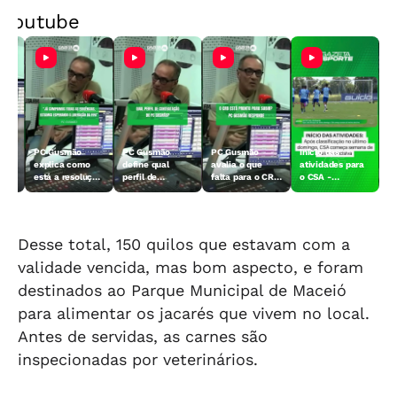
Youtube
PC Gusmão
PC Gusmão
PC Gusmão
Início das
explica como
define qual
avalia o que
atividades para
a
está a resolução
perfil de
falta para o CRB
o CSA -
r
do transfer ban
contratação
subir de divisão
29/07/2026
or -
do CRB -
para o CRB -
- 29/7/26
29/7/26
29/7/26
Desse total, 150 quilos que estavam com a
validade vencida, mas bom aspecto, e foram
destinados ao Parque Municipal de Maceió
para alimentar os jacarés que vivem no local.
Antes de servidas, as carnes são
inspecionadas por veterinários.